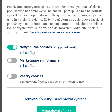
kusov v balení dodávateľa
1 ks
Používame súbory cookie na zabezpečenie rôznych funkcií služieb
ponúkaných na tomto webe, na analýzu prístupu k nim a na použitie
váha s obalom dodávateľa
12 kg
výsledkov na ich optimalizáciu. Ďalej používame cookies, aby sme
umožnili cielenú reklamu. Za týmto účelom sa údaje odovzdávajú aj
objem v zabalenom stave
0.2921 m3
pridruženým spoločnostiam a našim partnerom. Ak chcete súhlasiť
dodávateľa
iba s nevyhnutnými súbormi cookie, môžete tu odmietnuť ďalšie
súbory cookie.
Zásady používania súborov cookies
počet balíkov dodávateľa
1 ks
typové označenie
Monna New
Nevyhnutné cookies
(vždy požadované)
dodáva sa
zmontované
2 služby
Marketingové informácie
montáž
jednoduchá
1 služba
údržba
utierať navlhko
Všetky cookies
hlavná farba
ďalšie farby
Zapnúť/vypnúť všetky cookies okrem nevyhnutných
farba
prírodná
hlavný materiál
masív
Odmietnuť všetky
Akceptovať vybrané
materiál
brezové drevo / plast
Akceptovať všetky