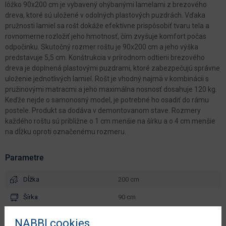
lôžko 90x200 cm je vybavený ohýbanými lamelami z brezového
dreva, ktoré sú uložené v odolných plastových puzdrách. Vďaka
pružnosti lamiel sa rošt dokáže efektívne prispôsobiť tvaru tela a
rovnomerne rozložiť jeho hmotnosť, čím zvyšuje komfort počas
odpočinku. Skutočný rozmer roštu je 90x200 cm a jeho výška
predstavuje 5,5 cm. Konštrukcia v prírodnom odtieni brezového
dreva je doplnená plastovými puzdrami, ktoré zabezpečujú správne
uloženie jednotlivých lamiel. Rošt je vhodný najmä v kombinácii s
pružinovými matracmi a jeho maximálna nosnosť dosahuje 120 kg.
Keďže nejde o samonosný model, je potrebné ho osadiť do rámu
postele. Produkt sa dodáva v demontovanom stave. Rozmery
každého roštu sú približne o 1 cm menšie na šírku a o 4 cm menšie
na dĺžku oproti označenému rozmeru.
Parametre
Dĺžka
200 cm
Šírka
90 cm
Výška
5.5 cm
NABBI cookies