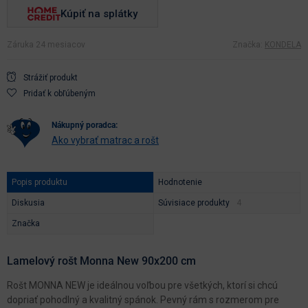
Kúpiť na splátky
Záruka 24 mesiacov
Značka:
KONDELA
Strážiť produkt
Pridať k obľúbeným
nákupný poradca:
Ako vybrať matrac a rošt
Popis produktu
Hodnotenie
Diskusia
Súvisiace produkty
Značka
Lamelový rošt Monna New 90x200 cm
Rošt MONNA NEW je ideálnou voľbou pre všetkých, ktorí si chcú
dopriať pohodlný a kvalitný spánok. Pevný rám s rozmerom pre