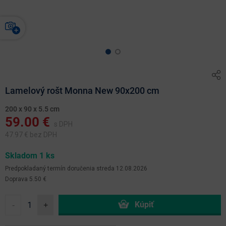
Lamelový rošt Monna New 90x200 cm
200 x 90 x 5.5 cm
59.00
€
s DPH
47.97
€ bez DPH
Skladom 1 ks
Predpokladaný termín doručenia
streda 12.08.2026
Doprava 5.50 €
-
+