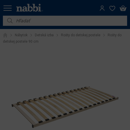
Nábytok
Nábytok
Detská izba
Rošty do detskej postele
Rošty do
Vybavenie do domácnosti
detskej postele 90 cm
Dom a záhrada
Akcie
Výpredaj