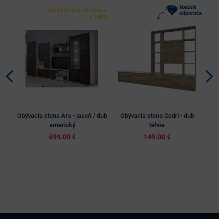
Nabbík
Vynikajúce hodnotenie
odporúča
až 100%
VÝP
Obývacia stena Ars - jaseň / dub
Obývacia stena Cedri - dub
Obý
americký
tahoe
699.00 €
149.00 €