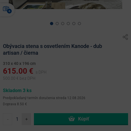
Obývacia stena s osvetlením Kanode - dub
artisan / čierna
310 x 40 x 196 cm
615.00
€
s DPH
500.00
€ bez DPH
Skladom 3 ks
Predpokladaný termín doručenia
streda 12.08.2026
Doprava 8.50 €
-
+