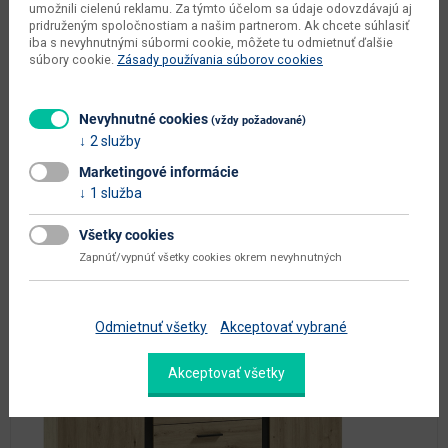
umožnili cielenú reklamu. Za týmto účelom sa údaje odovzdávajú aj
hlavná farba
dub
pridruženým spoločnostiam a našim partnerom. Ak chcete súhlasiť
iba s nevyhnutnými súbormi cookie, môžete tu odmietnuť ďalšie
farba
dub artisan / čierna
súbory cookie.
Zásady používania súborov cookies
prevedenie s leskom
nie
hlavný materiál
aglomerovaný materiál
Nevyhnutné cookies
(vždy požadované)
2 služby
Zobraziť ďalšie parametre
Marketingové informácie
1 služba
Všetky cookies
Možnosť dokúpiť:
Zapnúť/vypnúť všetky cookies okrem nevyhnutných
Odmietnuť všetky
Akceptovať vybrané
Akceptovať všetky