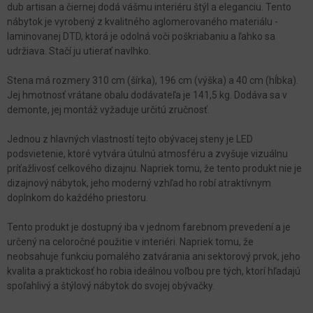
dub artisan a čiernej dodá vášmu interiéru štýl a eleganciu. Tento
nábytok je vyrobený z kvalitného aglomerovaného materiálu -
laminovanej DTD, ktorá je odolná voči poškriabaniu a ľahko sa
udržiava. Stačí ju utierať navlhko.
Stena má rozmery 310 cm (šírka), 196 cm (výška) a 40 cm (hĺbka).
Jej hmotnosť vrátane obalu dodávateľa je 141,5 kg. Dodáva sa v
demonte, jej montáž vyžaduje určitú zručnosť.
Jednou z hlavných vlastností tejto obývacej steny je LED
podsvietenie, ktoré vytvára útulnú atmosféru a zvyšuje vizuálnu
príťažlivosť celkového dizajnu. Napriek tomu, že tento produkt nie je
dizajnový nábytok, jeho moderný vzhľad ho robí atraktívnym
doplnkom do každého priestoru.
Tento produkt je dostupný iba v jednom farebnom prevedení a je
určený na celoročné použitie v interiéri. Napriek tomu, že
neobsahuje funkciu pomalého zatvárania ani sektorový prvok, jeho
kvalita a praktickosť ho robia ideálnou voľbou pre tých, ktorí hľadajú
spoľahlivý a štýlový nábytok do svojej obývačky.