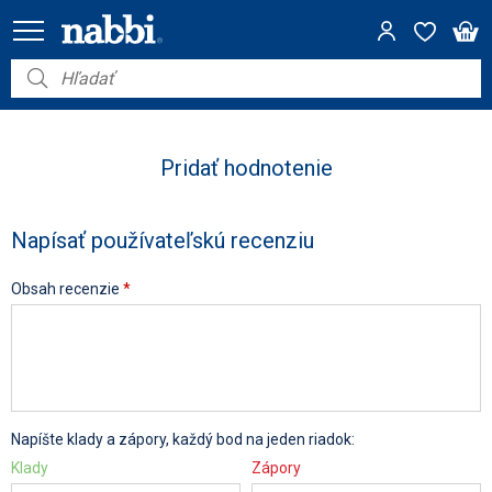
Nábytok
Vybavenie do domácnosti
Pridať hodnotenie
Dom a záhrada
Napísať používateľskú recenziu
Akcie
Obsah recenzie
*
Výpredaj
Napíšte klady a zápory, každý bod na jeden riadok:
Klady
Zápory