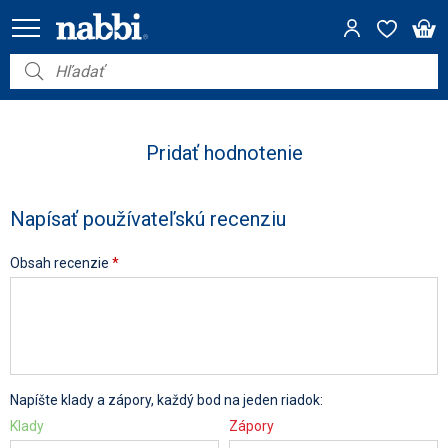
Nábytok
Vybavenie do domácnosti
Pridať hodnotenie
Dom a záhrada
Napísať používateľskú recenziu
Akcie
Obsah recenzie
*
Výpredaj
Napíšte klady a zápory, každý bod na jeden riadok:
Klady
Zápory