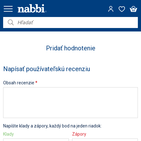
Nábytok
Vybavenie do domácnosti
Pridať hodnotenie
Dom a záhrada
Napísať používateľskú recenziu
Akcie
Obsah recenzie
*
Výpredaj
Napíšte klady a zápory, každý bod na jeden riadok:
Klady
Zápory