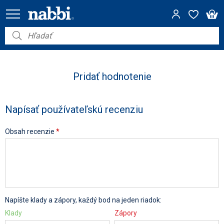
Nábytok
Vybavenie do domácnosti
Pridať hodnotenie
Dom a záhrada
Napísať používateľskú recenziu
Akcie
Obsah recenzie
*
Výpredaj
Napíšte klady a zápory, každý bod na jeden riadok:
Klady
Zápory