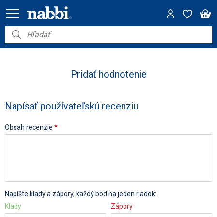
Nábytok
Vybavenie do domácnosti
Pridať hodnotenie
Dom a záhrada
Napísať používateľskú recenziu
Akcie
Obsah recenzie
*
Výpredaj
Napíšte klady a zápory, každý bod na jeden riadok:
Klady
Zápory