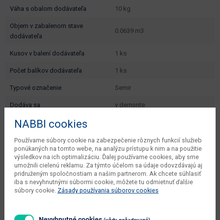
váha s obalom dodávateľa
10 kg
objem v zabalenom stave
0.0639 m3
dodávateľa
kusov v balení dodávateľa
1 ks
počet balíkov dodávateľa
1 ks
typové označenie
Semir
dodáva sa
v demonte
NABBI cookies
montáž
jednoduchá
údržba
utierať navlhko
Používame súbory cookie na zabezpečenie rôznych funkcií služieb
ponúkaných na tomto webe, na analýzu prístupu k nim a na použitie
hlavná farba
biela
výsledkov na ich optimalizáciu. Ďalej používame cookies, aby sme
umožnili cielenú reklamu. Za týmto účelom sa údaje odovzdávajú aj
farba
biela / mramor
pridruženým spoločnostiam a našim partnerom. Ak chcete súhlasiť
iba s nevyhnutnými súbormi cookie, môžete tu odmietnuť ďalšie
súbory cookie.
Zásady používania súborov cookies
prevedenie s leskom
nie
hlavný materiál
masív
Nevyhnutné cookies