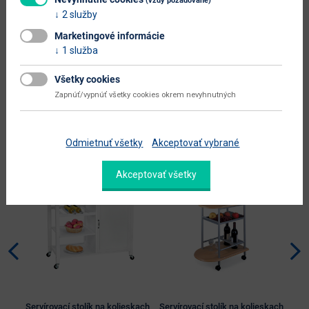
(vždy požadované)
Zobraziť ďalšie parametre
2 služby
Marketingové informácie
Dokumenty na stiahnutie:
1 služba
Všetky cookies
Zapnúť/vypnúť všetky cookies okrem nevyhnutných
Alternatívne produkty
Odmietnuť všetky
Akceptovať vybrané
Nabbík
Tento produkt si práve
odporúča
prezerá 9 zákazníkov
Akceptovať všetky
Servírovací stolík na kolieskach
Servírovací stolík na kolieskach
Serv