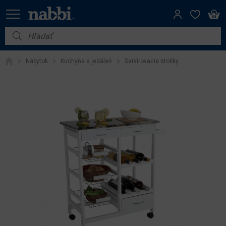
Nábytok
Nábytok
Kuchyňa a jedáleň
Servírovacie stolíky
Vybavenie do domácnosti
Dom a záhrada
Akcie
Výpredaj