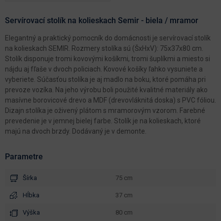
Servírovací stolík na kolieskach Semir - biela / mramor
Elegantný a praktický pomocník do domácnosti je servírovací stolík
na kolieskach SEMIR. Rozmery stolíka sú (ŠxHxV): 75x37x80 cm.
Stolík disponuje tromi kovovými košíkmi, tromi šuplíkmi a miesto si
nájdu aj fľaše v dvoch policiach. Kovové košíky ľahko vysuniete a
vyberiete. Súčasťou stolíka je aj madlo na boku, ktoré pomáha pri
prevoze vozíka. Na jeho výrobu boli použité kvalitné materiály ako
masívne borovicové drevo a MDF (drevovláknitá doska) s PVC fóliou.
Dizajn stolíka je oživený plátom s mramorovým vzorom. Farebné
prevedenie je v jemnej bielej farbe. Stolík je na kolieskach, ktoré
majú na dvoch brzdy. Dodávaný je v demonte.
Parametre
Šírka
75 cm
Hĺbka
37 cm
Výška
80 cm