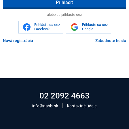
Age
alebo sa prihláste cez
Prihláste sa cez
Prihláste sa cez
Facebook
Google
Nová registrácia
Zabudnuté heslo
02 2092 4663
info@nabbi.sk
Kontaktné údaje