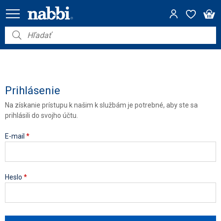
Nábytok
Vybavenie do domácnosti
Dom a záhrada
Prihlásenie
Na získanie prístupu k našim k službám je potrebné, aby ste sa
Akcie
prihlásili do svojho účtu.
Výpredaj
E-mail
*
Heslo
*