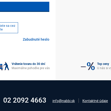
láste sa cez
le
Zabudnuté heslo
Vrátenie tovaru do 30 dní
Top ceny
Maximálne pohodlie pre vás
U nás si v
02 2092 4663
info@nabbi.sk
Kontaktné údaje