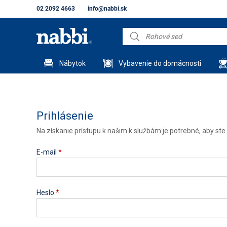
02 2092 4663
info@nabbi.sk
Nábytok
Vybavenie do domácnosti
Prihlásenie
Na získanie prístupu k našim k službám je potrebné, aby ste s
E-mail
*
Heslo
*