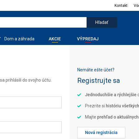
Kontakt
Vš
Dom a záhrada
AKCIE
VÝPREDAJ
Nemáte ešte účet?
Registrujte sa
a prihlásili do svojho účtu.
Jednoduchšie a rýchlejšie
d
Prezrite si
históriu všetkýc
Majte
prehľad o aktuálnych
Nová registrácia