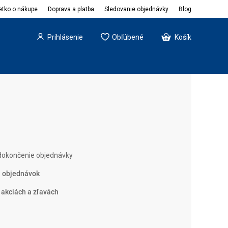
etko o nákupe
Doprava a platba
Sledovanie objednávky
Blog
Prihlásenie
Obľúbené
Košík
okončenie objednávky
h objednávok
 akciách a zľavách