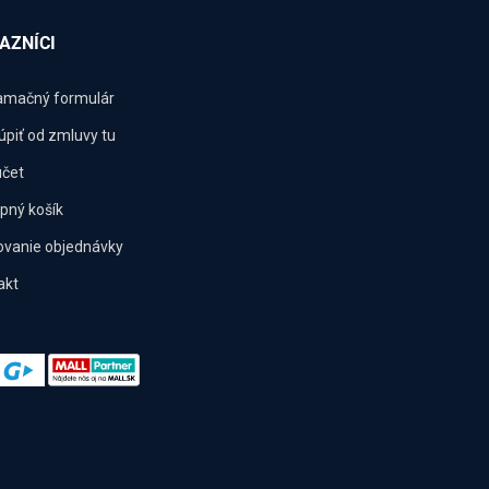
AZNÍCI
amačný formulár
úpiť od zmluvy tu
účet
pný košík
ovanie objednávky
akt