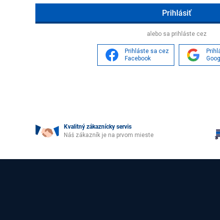
Age
alebo sa prihláste cez
Prihláste sa cez
Prih
Facebook
Goog
Kvalitný zákaznícky servis
Náš zákazník je na prvom mieste