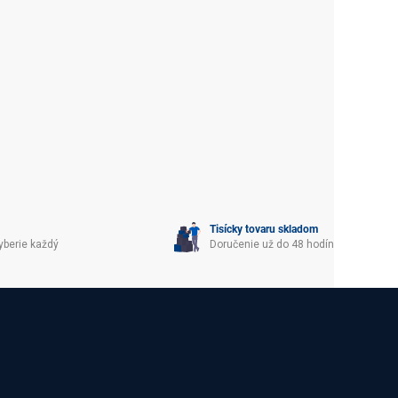
Tisícky tovaru skladom
yberie každý
Doručenie už do 48 hodín