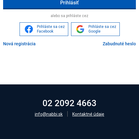
Age
alebo sa prihláste cez
Prihláste sa cez
Prihláste sa cez
Facebook
Google
Nová registrácia
Zabudnuté heslo
02 2092 4663
info@nabbi.sk
Kontaktné údaje