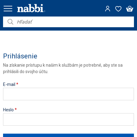
Nábytok
Vybavenie do domácnosti
Dom a záhrada
Prihlásenie
Na získanie prístupu k našim k službám je potrebné, aby ste sa
Akcie
prihlásili do svojho účtu.
Výpredaj
E-mail
*
Heslo
*