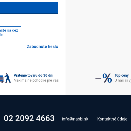
láste sa cez
le
Zabudnuté heslo
Vrátenie tovaru do 30 dní
Top ceny
Maximálne pohodlie pre vás
U nás si v
02 2092 4663
info@nabbi.sk
Kontaktné údaje