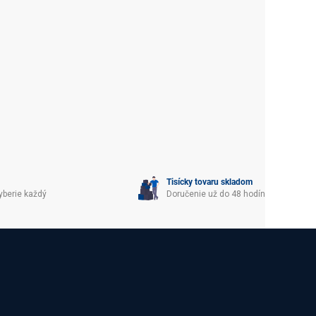
Tisícky tovaru skladom
yberie každý
Doručenie už do 48 hodín