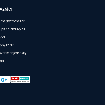
AZNÍCI
amačný formulár
úpiť od zmluvy tu
účet
pný košík
ovanie objednávky
akt