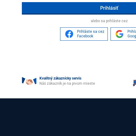
Age
alebo sa prihláste cez
Prihláste sa cez
Prih
Facebook
Goog
Kvalitný zákaznícky servis
Náš zákazník je na prvom mieste