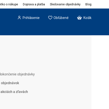
etko o nákupe
Doprava a platba
Sledovanie objednávky
Blog
Prihlásenie
Obľúbené
Košík
okončenie objednávky
h objednávok
 akciách a zľavách