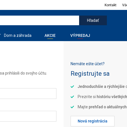
Kontakt
Vš
Dom a záhrada
AKCIE
VÝPREDAJ
Nemáte ešte účet?
Registrujte sa
a prihlásili do svojho účtu.
Jednoduchšie a rýchlejšie
d
Prezrite si
históriu všetkýc
Majte
prehľad o aktuálnych
Nová registrácia