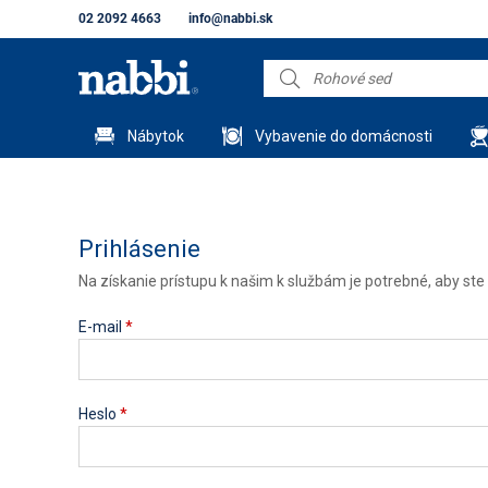
02 2092 4663
info@nabbi.sk
Nábytok
Vybavenie do domácnosti
Prihlásenie
Na získanie prístupu k našim k službám je potrebné, aby ste s
E-mail
*
Heslo
*