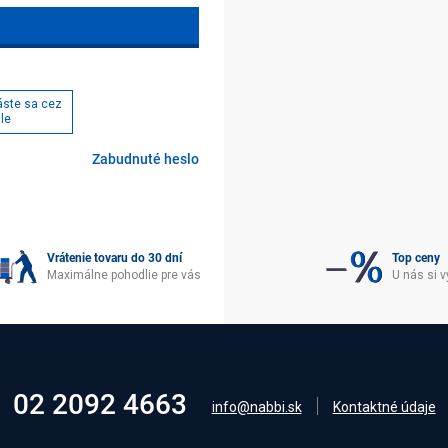
láste sa cez
le
Zabudnuté heslo
Vrátenie tovaru do 30 dní
Top ceny
Maximálne pohodlie pre vás
U nás si v
02 2092 4663
info@nabbi.sk
Kontaktné údaje