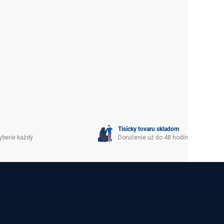
Tisícky tovaru skladom
yberie každý
Doručenie už do 48 hodín