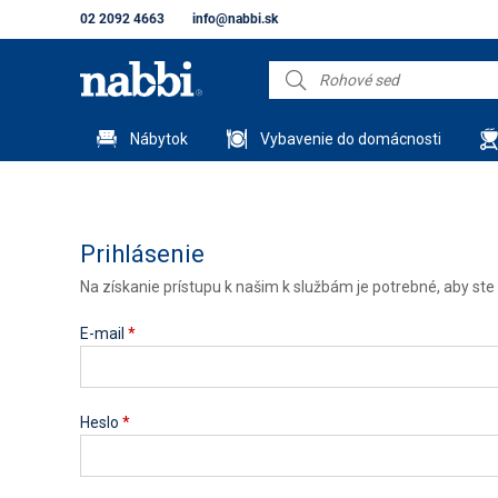
02 2092 4663
info@nabbi.sk
Nábytok
Vybavenie do domácnosti
Prihlásenie
Na získanie prístupu k našim k službám je potrebné, aby ste s
E-mail
*
Heslo
*