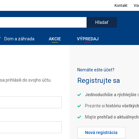
Kontakt
Vš
Dom a záhrada
AKCIE
VÝPREDAJ
Nemáte ešte účet?
Registrujte sa
a prihlásili do svojho účtu.
Jednoduchšie a rýchlejšie
d
Prezrite si
históriu všetkýc
Majte
prehľad o aktuálnych
Nová registrácia