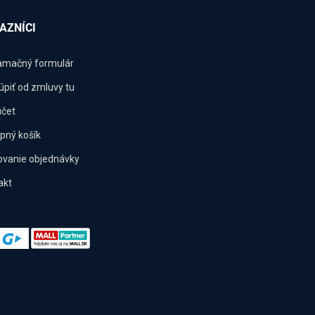
AZNÍCI
amačný formulár
úpiť od zmluvy tu
účet
pný košík
ovanie objednávky
akt