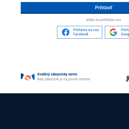
Age
alebo sa prihláste cez
Prihláste sa cez
Prih
Facebook
Goog
Kvalitný zákaznícky servis
Náš zákazník je na prvom mieste