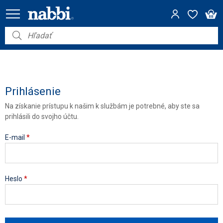
Nábytok
Vybavenie do domácnosti
Dom a záhrada
Prihlásenie
Na získanie prístupu k našim k službám je potrebné, aby ste sa
Akcie
prihlásili do svojho účtu.
Výpredaj
E-mail
*
Heslo
*