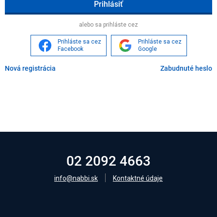
Age
alebo sa prihláste cez
Prihláste sa cez
Prihláste sa cez
Facebook
Google
Nová registrácia
Zabudnuté heslo
02 2092 4663
info@nabbi.sk
Kontaktné údaje