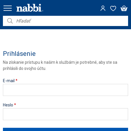
Nábytok
Vybavenie do domácnosti
Dom a záhrada
Prihlásenie
Na získanie prístupu k našim k službám je potrebné, aby ste sa
Akcie
prihlásili do svojho účtu.
Výpredaj
E-mail
*
Heslo
*