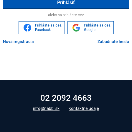
Age
alebo sa prihláste cez
Prihláste sa cez
Prihláste sa cez
Facebook
Google
Nová registrácia
Zabudnuté heslo
02 2092 4663
info@nabbi.sk
Kontaktné údaje