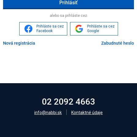
Age
alebo sa prihláste cez
Prihláste sa cez
Prihláste sa cez
Facebook
Google
Nová registrácia
Zabudnuté heslo
02 2092 4663
info@nabbi.sk
Kontaktné údaje