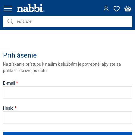
Nábytok
Vybavenie do domácnosti
Dom a záhrada
Prihlásenie
Na získanie prístupu k našim k službám je potrebné, aby ste sa
Akcie
prihlásili do svojho účtu.
Výpredaj
E-mail
*
Heslo
*