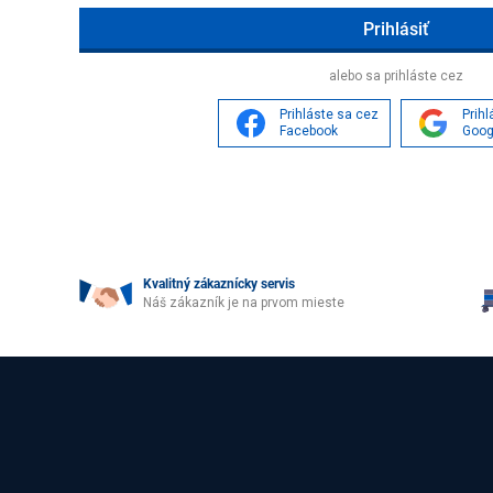
Age
alebo sa prihláste cez
Prihláste sa cez
Prih
Facebook
Goog
Kvalitný zákaznícky servis
Náš zákazník je na prvom mieste