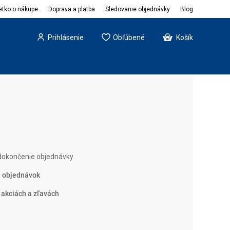
etko o nákupe
Doprava a platba
Sledovanie objednávky
Blog
Prihlásenie
Obľúbené
Košík
okončenie objednávky
h objednávok
 akciách a zľavách