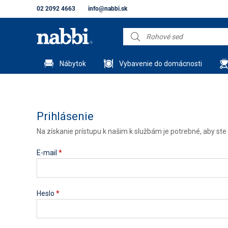
02 2092 4663
info@nabbi.sk
Nábytok
Vybavenie do domácnosti
Prihlásenie
Na získanie prístupu k našim k službám je potrebné, aby ste s
E-mail
*
Heslo
*