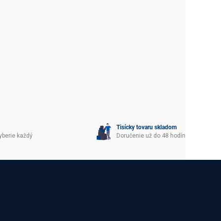
Tisícky tovaru skladom
yberie každý
Doručenie už do 48 hodín