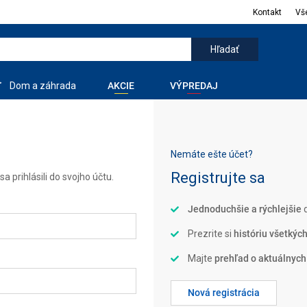
Kontakt
Vš
Dom a záhrada
AKCIE
VÝPREDAJ
Nemáte ešte účet?
Registrujte sa
a prihlásili do svojho účtu.
Jednoduchšie a rýchlejšie
d
Prezrite si
históriu všetkýc
Majte
prehľad o aktuálnych
Nová registrácia