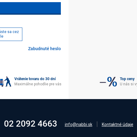
láste sa cez
le
Zabudnuté heslo
Vrátenie tovaru do 30 dní
Top ceny
Maximálne pohodlie pre vás
U nás si v
02 2092 4663
info@nabbi.sk
Kontaktné údaje