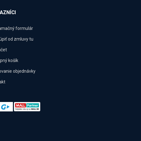
AZNÍCI
amačný formulár
úpiť od zmluvy tu
účet
pný košík
ovanie objednávky
akt