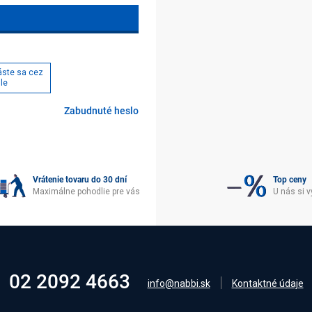
láste sa cez
le
Zabudnuté heslo
Vrátenie tovaru do 30 dní
Top ceny
Maximálne pohodlie pre vás
U nás si v
02 2092 4663
info@nabbi.sk
Kontaktné údaje