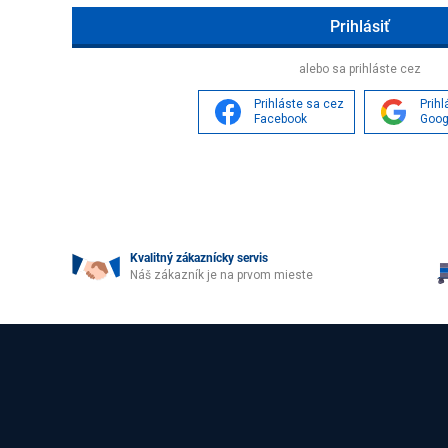
Age
alebo sa prihláste cez
Prihláste sa cez
Prih
Facebook
Goog
Kvalitný zákaznícky servis
Náš zákazník je na prvom mieste