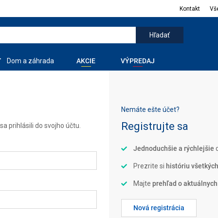
Kontakt
Vš
Dom a záhrada
AKCIE
VÝPREDAJ
Nemáte ešte účet?
Registrujte sa
a prihlásili do svojho účtu.
Jednoduchšie a rýchlejšie
d
Prezrite si
históriu všetkýc
Majte
prehľad o aktuálnych
Nová registrácia