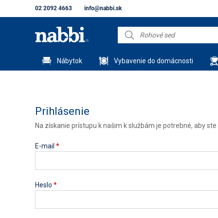
02 2092 4663
info@nabbi.sk
Nábytok
Vybavenie do domácnosti
Prihlásenie
Na získanie prístupu k našim k službám je potrebné, aby ste s
E-mail
*
Heslo
*