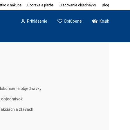
etko o nákupe
Doprava a platba
Sledovanie objednávky
Blog
Prihlásenie
Obľúbené
Košík
okončenie objednávky
h objednávok
 akciách a zľavách