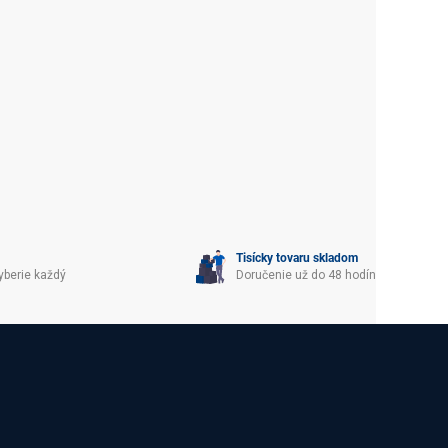
Tisícky tovaru skladom
yberie každý
Doručenie už do 48 hodín