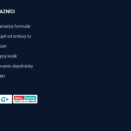
AZNÍCI
amačný formulár
úpiť od zmluvy tu
účet
pný košík
ovanie objednávky
akt