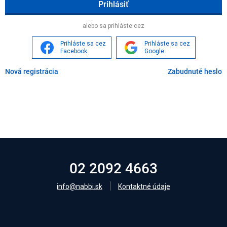
Age
alebo sa prihláste cez
Prihláste sa cez
Prihláste sa cez
Facebook
Google
Nová registrácia
Zabudnuté heslo
02 2092 4663
info@nabbi.sk
Kontaktné údaje