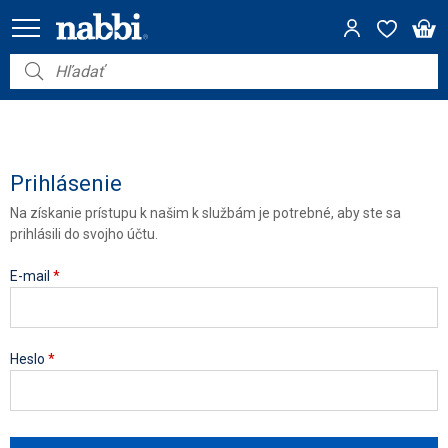
Nábytok
Vybavenie do domácnosti
Dom a záhrada
Prihlásenie
Na získanie prístupu k našim k službám je potrebné, aby ste sa
Akcie
prihlásili do svojho účtu.
Výpredaj
E-mail
*
Heslo
*