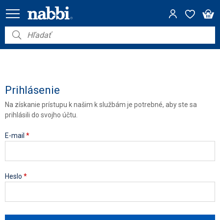
Nábytok
Vybavenie do domácnosti
Dom a záhrada
Prihlásenie
Na získanie prístupu k našim k službám je potrebné, aby ste sa
Akcie
prihlásili do svojho účtu.
Výpredaj
E-mail
*
Heslo
*