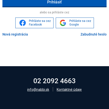
Age
alebo sa prihláste cez
Prihláste sa cez
Prihláste sa cez
Facebook
Google
Nová registrácia
Zabudnuté heslo
02 2092 4663
info@nabbi.sk
Kontaktné údaje