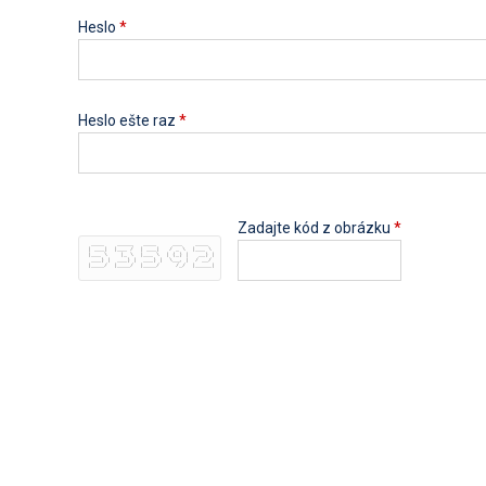
Heslo
*
Heslo ešte raz
*
Zadajte kód z obrázku
*
  ____    _____   ____     ___    ____  
 | ___|  |___ /  | ___|   / _ \  |___ \ 
 |___ \    |_ \  |___ \  | (_) |   __) |
  ___) |  ___) |  ___) |  \__, |  / __/ 
 |____/  |____/  |____/     /_/  |_____|