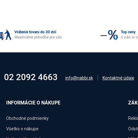
Vrátenie tovaru do 30 dní
Top ceny
Maximálne pohodlie pre vás
U nás si v
02 2092 4663
info@nabbi.sk
Kontaktné údaje
INFORMÁCIE O NÁKUPE
ZÁK
Obchodné podmienky
Rekl
Všetko o nákupe
Odst