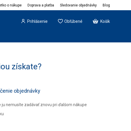
etko o nákupe
Doprava a platba
Sledovanie objednávky
Blog
Prihlásenie
Obľúbené
Košík
iou získate?
nčenie objednávky
e ju nemusíte zadávať znovu pri ďalšom nákupe
ku