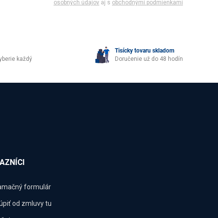
osobných údajov
aj s
obchodnými podmienkami
Tisícky tovaru skladom
yberie každý
Doručenie už do 48 hodín
AZNÍCI
amačný formulár
úpiť od zmluvy tu