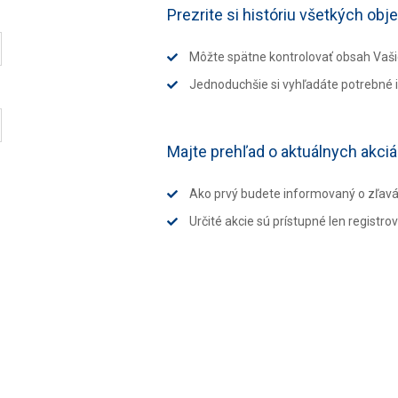
Prezrite si históriu všetkých ob
Môžte spätne kontrolovať obsah Vaš
Jednoduchšie si vyhľadáte potrebné 
Majte prehľad o aktuálnych akci
Ako prvý budete informovaný o zľavác
Určité akcie sú prístupné len registr