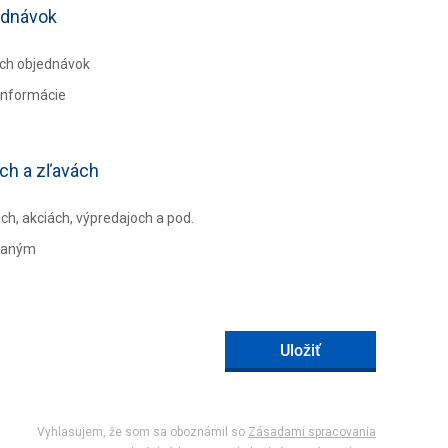
jednávok
ich objednávok
informácie
ách a zľavách
h, akciách, výpredajoch a pod.
ovaným
Vyhlasujem, že som sa oboznámil so
Zásadami spracovania