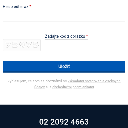
Heslo ešte raz
*
Zadajte kód z obrázku
*
  _____   ____     ___    _____   ____  
 |___  | | ___|   / _ \  |___  | | ___| 
    / /  |___ \  | (_) |    / /  |___ \ 
   / /    ___) |  \__, |   / /    ___) |
  /_/    |____/     /_/   /_/    |____/ 
Vyhlasujem, že som sa oboznámil so
Zásadami spracovania
osobných
údajov
aj s
obchodnými podmienkami
02 2092 4663