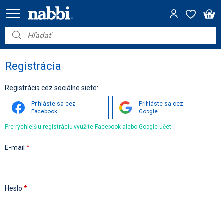
Nábytok
Vybavenie do domácnosti
Registrácia
Dom a záhrada
Registrácia cez sociálne siete:
Prihláste sa cez
Prihláste sa cez
Akcie
Facebook
Google
Pre rýchlejšiu registráciu využite Facebook alebo Google účet.
Výpredaj
E-mail
*
Heslo
*