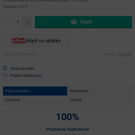
Predpokladaný termín doručenia
streda 12.08.2026
Doprava 5.50 €
-
+
Kúpiť na splátky
Záruka 24 mesiacov
Značka:
HALMAR
Strážiť produkt
Pridať k obľúbeným
Popis produktu
Hodnotenie
Diskusia
Značka
100%
Priemerné hodnotenie