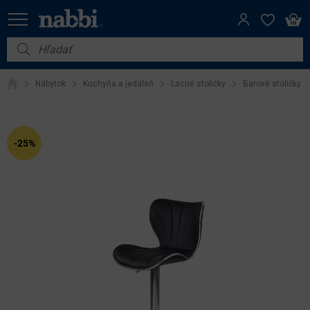
Nábytok
Nábytok
Kuchyňa a jedáleň
Lacné stoličky
Barové stoličky
Vybavenie do domácnosti
Dom a záhrada
-25%
Akcie
Výpredaj