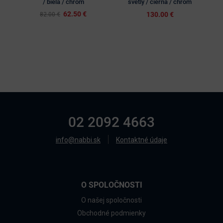
/ biela / chróm
svetlý / čierna / chróm
62.50 €
130.00 €
82.00 €
02 2092 4663
info@nabbi.sk
Kontaktné údaje
O SPOLOČNOSTI
O našej spoločnosti
Obchodné podmienky