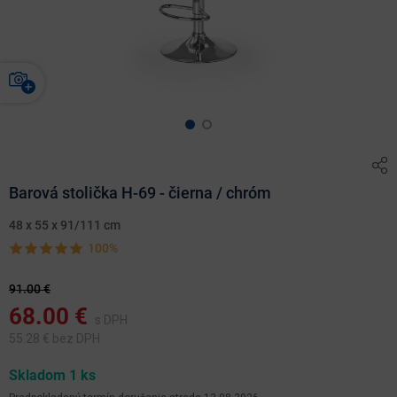
Barová stolička H-69 - čierna / chróm
48 x 55 x 91/111 cm
100%
91.00 €
68.00
€
s DPH
55.28
€ bez DPH
Skladom 1 ks