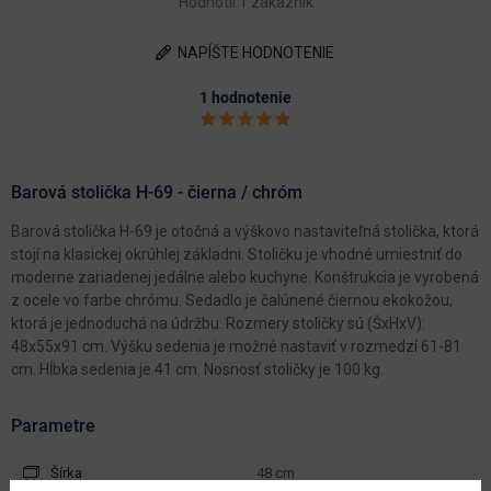
Hodnotil 1 zákazník
NAPÍŠTE HODNOTENIE
1 hodnotenie
Barová stolička H-69 - čierna / chróm
Barová stolička H-69 je otočná a výškovo nastaviteľná stolička, ktorá
stojí na klasickej okrúhlej základni. Stoličku je vhodné umiestniť do
moderne zariadenej jedálne alebo kuchyne. Konštrukcia je vyrobená
z ocele vo farbe chrómu. Sedadlo je čalúnené čiernou ekokožou,
ktorá je jednoduchá na údržbu. Rozmery stoličky sú (ŠxHxV):
48x55x91 cm. Výšku sedenia je možné nastaviť v rozmedzí 61-81
cm. Hĺbka sedenia je 41 cm. Nosnosť stoličky je 100 kg.
Parametre
Šírka
48 cm