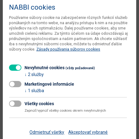
NABBI cookies
Hĺbka
55 cm
Výška
91/111 cm
Používame súbory cookie na zabezpečenie rôznych funkcií služieb
ponúkaných na tomto webe, na analýzu prístupu k nim a na použitie
objem v zabalenom stave
výsledkov na ich optimalizáciu. Ďalej používame cookies, aby sme
0.065 m3
umožnili cielenú reklamu. Za týmto účelom sa údaje odovzdávajú aj
dodávateľa
pridruženým spoločnostiam a našim partnerom. Ak chcete súhlasiť
iba s nevyhnutnými súbormi cookie, môžete tu odmietnuť ďalšie
váha s obalom dodávateľa
8.45 kg
súbory cookie.
Zásady používania súborov cookies
kusov v balení dodávateľa
2 ks
počet balíkov dodávateľa
1 ks
Nevyhnutné cookies
(vždy požadované)
2 služby
typové označenie
H-69
Marketingové informácie
výška od - do (cm)
91 - 111
1 služba
šírka sedadla (cm)
47
Všetky cookies
hĺbka sedadla (cm)
41
Zapnúť/vypnúť všetky cookies okrem nevyhnutných
výška sedadla (cm)
61
výška sedadla - väčšia (cm)
81
Odmietnuť všetky
Akceptovať vybrané