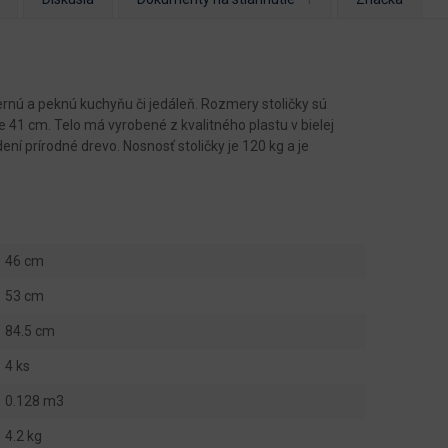
ernú a peknú kuchyňu či jedáleň. Rozmery stoličky sú
 41 cm. Telo má vyrobené z kvalitného plastu v bielej
ní prírodné drevo. Nosnosť stoličky je 120 kg a je
46 cm
53 cm
84.5 cm
4 ks
0.128 m3
4.2 kg