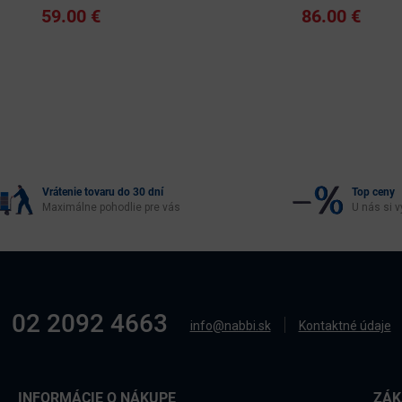
59.00 €
86.00 €
Vrátenie tovaru do 30 dní
Top ceny
Maximálne pohodlie pre vás
U nás si v
02 2092 4663
info@nabbi.sk
Kontaktné údaje
INFORMÁCIE O NÁKUPE
ZÁK