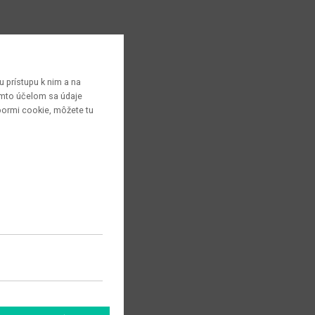
 prístupu k nim a na
týmto účelom sa údaje
bormi cookie, môžete tu