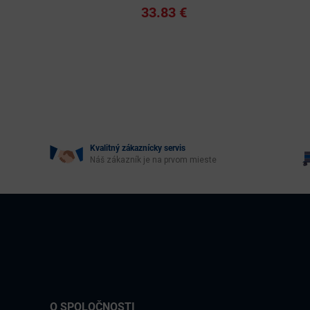
33.83 €
Kvalitný zákaznícky servis
Náš zákazník je na prvom mieste
O SPOLOČNOSTI