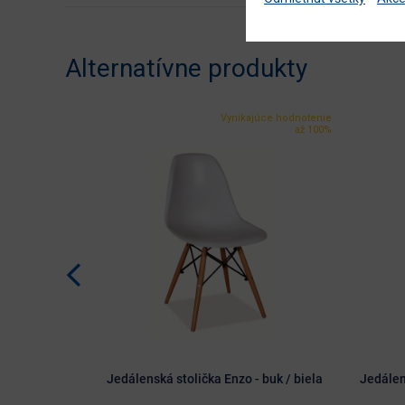
Alternatívne produkty
Vynikajúce hodnotenie
až 100%
Jedálenská stolička Enzo - buk / biela
Jedálen