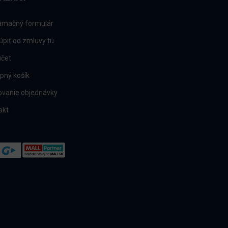
amačný formulár
úpiť od zmluvy tu
účet
pný košík
ovanie objednávky
akt