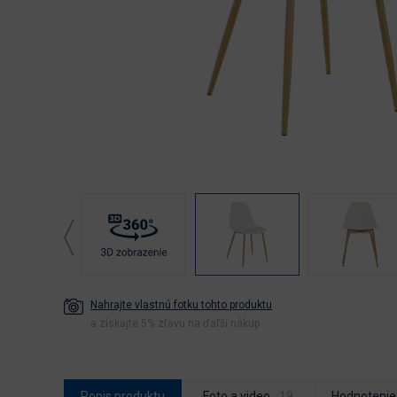
Nahrajte vlastnú fotku tohto produktu
a získajte 5% zľavu na ďaľší nákup
Popis produktu
Foto a video
Hodnotenie