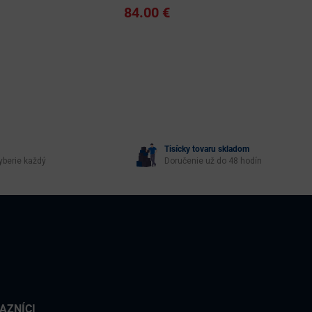
84.00 €
Tisícky tovaru skladom
yberie každý
Doručenie už do 48 hodín
AZNÍCI