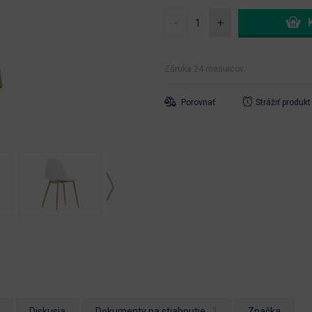
-
+
Záruka 24 mesiacov
Porovnať
Strážiť produkt
Diskusia
Dokumenty na stiahnutie
Značka