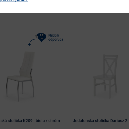
Nabbík
odporúča
ská stolička K209 - biela / chróm
Jedálenská stolička Dariusz 2 -