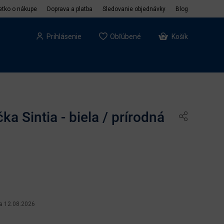
etko o nákupe
Doprava a platba
Sledovanie objednávky
Blog
Prihlásenie
Obľúbené
Košík
ka Sintia - biela / prírodná
a 12.08.2026