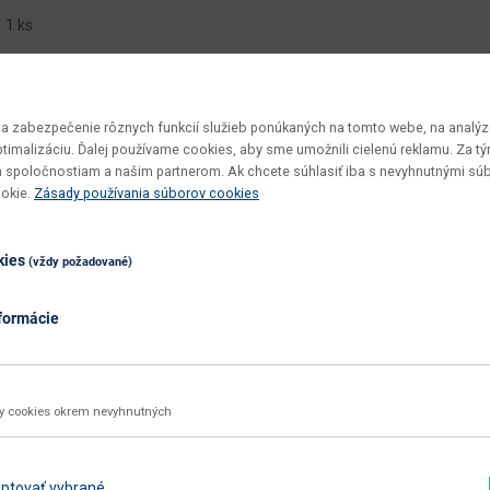
1 ks
Sintia
41
 zabezpečenie rôznych funkcií služieb ponúkaných na tomto webe, na analýzu
46
optimalizáciu. Ďalej používame cookies, aby sme umožnili cielenú reklamu. Za 
 spoločnostiam a našim partnerom. Ak chcete súhlasiť iba s nevyhnutnými sú
v demonte
ookie.
Zásady používania súborov cookies
jednoduchá
utierať navlhko
kies
(vždy požadované)
120
formácie
biela
Zobraziť ďalšie parametre
ky cookies okrem nevyhnutných
ptovať vybrané