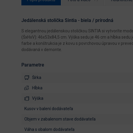
Jedálenská stolička Sintia - biela / prírodná
S elegantnou jedálenskou stoličkou SINTIA si vytvoríte mod
(ŠxHxV): 46x53x84,5 cm. Výška sedu je 46 cm a hĺbka sedu je
farbe a konštrukcia je z kovu s povrchovou úpravou v prevede
dodávaná v demonte.
Parametre
Šírka
Hĺbka
Výška
kusov v balení dodávateľa
objem v zabalenom stave dodávateľa
váha s obalom dodávateľa