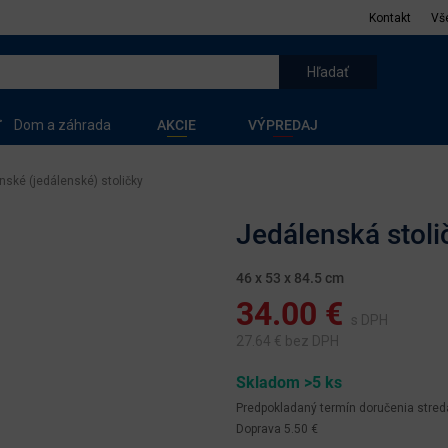
Kontakt
Vš
Dom a záhrada
AKCIE
VÝPREDAJ
ské (jedálenské) stoličky
Jedálenská stolič
46 x 53 x 84.5 cm
34.00
€
s DPH
27.64
€ bez DPH
Skladom >5 ks
Predpokladaný termín doručenia
stred
Doprava 5.50 €