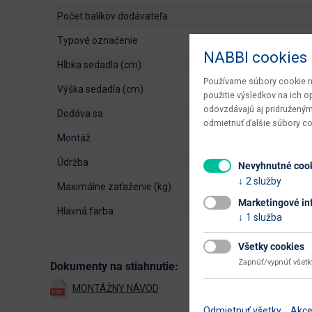
počet balíkov dodávateľa
typové označenie
NABBI cookies
hĺbka sedadla (cm)
Používame súbory cookie na
výška sedadla (cm)
použitie výsledkov na ich 
odovzdávajú aj pridruženým
dodáva sa
odmietnuť ďalšie súbory c
montáž
údržba
Nevyhnutné coo
2 služby
maximálne zaťaženie (kg)
Marketingové in
hlavná farba
1 služba
Všetky cookies
Zapnúť/vypnúť všet
Dokumenty na stiahnutie:
Odmietnuť všetky
Akce