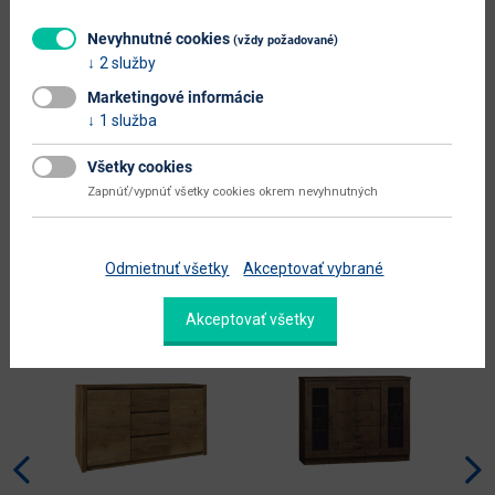
hlavný materiál
aglomerovaný materiál
Nevyhnutné cookies
(vždy požadované)
2 služby
Zobraziť ďalšie parametre
Marketingové informácie
Dokumenty na stiahnutie:
1 služba
Všetky cookies
Zapnúť/vypnúť všetky cookies okrem nevyhnutných
Alternatívne produkty
Odmietnuť všetky
Akceptovať vybrané
Nabbík
Akceptovať všetky
odporúča