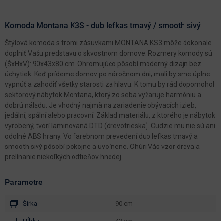
Komoda Montana K3S - dub lefkas tmavý / smooth sivý
Štýlová komoda s tromi zásuvkami MONTANA KS3 môže dokonale
doplniť Vašu predstavu o skvostnom domove. Rozmery komody sú
(ŠxHxV): 90x43x80 cm. Ohromujúco pôsobí moderný dizajn bez
úchytiek. Keď prídeme domov po náročnom dni, mali by sme úplne
vypnúť a zahodiť všetky starosti za hlavu. K tomu by rád dopomohol
sektorový nábytok Montana, ktorý zo seba vyžaruje harmóniu a
dobrú náladu. Je vhodný najmä na zariadenie obývacích izieb,
jedální, spální alebo pracovní. Základ materiálu, z ktorého je nábytok
vyrobený, tvorí laminovaná DTD (drevotrieska). Cudzie mu nie sú ani
odolné ABS hrany. Vo farebnom prevedení dub lefkas tmavý a
smooth sivý pôsobí pokojne a uvoľnene. Ohúri Vás vzor dreva a
prelínanie niekoľkých odtieňov hnedej.
Parametre
Šírka
90 cm
Hĺbka
43 cm