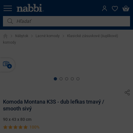
Nábytok
Nábytok
Lacné komody
Klasické zásuvkové (šuplíkové)
Vybavenie do domácnosti
komody
Dom a záhrada
Akcie
Výpredaj
Komoda Montana K3S - dub lefkas tmavý /
smooth sivý
90 x 43 x 80 cm
100%