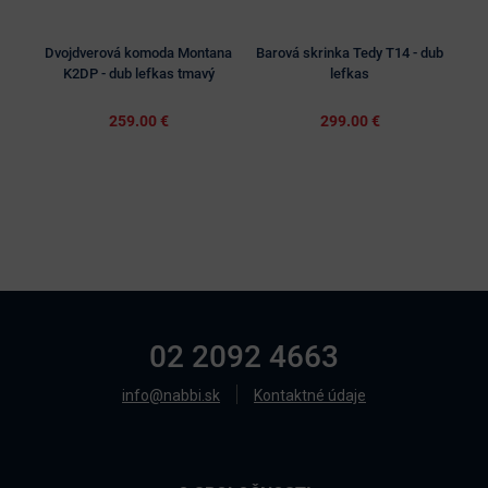
Dvojdverová komoda Montana
Barová skrinka Tedy T14 - dub
K
K2DP - dub lefkas tmavý
lefkas
259.00 €
299.00 €
02 2092 4663
info@nabbi.sk
Kontaktné údaje