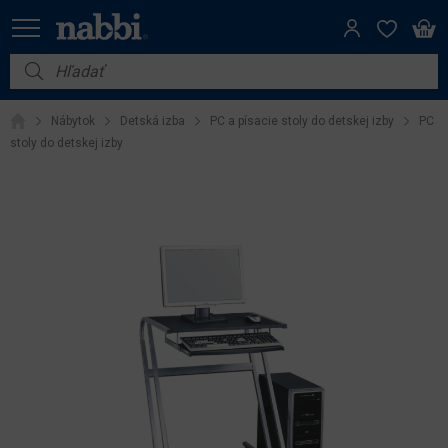
Nábytok
Nábytok
Detská izba
PC a písacie stoly do detskej izby
PC
Vybavenie do domácnosti
stoly do detskej izby
Dom a záhrada
Akcie
Výpredaj