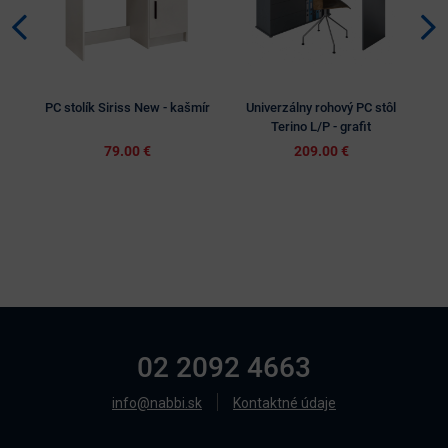
PC stolík Siriss New - kašmír
Univerzálny rohový PC stôl
PC 
Terino L/P - grafit
79.00 €
209.00 €
02 2092 4663
info@nabbi.sk
Kontaktné údaje