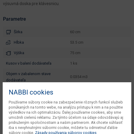
výsuvná doska pre klávesnicu.
Parametre
Šírka
60 cm
Hĺbka
53.5 cm
Výška
75 cm
kusov v balení dodávateľa
1 ks
objem v zabalenom stave
0.0354 m3
dodávateľa
váha s obalom dodávateľa
8.5 kg
NABBI cookies
počet balíkov dodávateľa
1 ks
Používame súbory cookie na zabezpečenie rôznych funkcií služieb
ponúkaných na tomto webe, na analýzu prístupu k nim a na použitie
typové označenie
Jofry
výsledkov na ich optimalizáciu. Ďalej používame cookies, aby sme
umožnili cielenú reklamu. Za týmto účelom sa údaje odovzdávajú aj
dodáva sa
v demonte
pridruženým spoločnostiam a našim partnerom. Ak chcete súhlasiť
iba s nevyhnutnými súbormi cookie, môžete tu odmietnuť ďalšie
montáž
vyžaduje zručnosť
súbory cookie.
Zásady používania súborov cookies