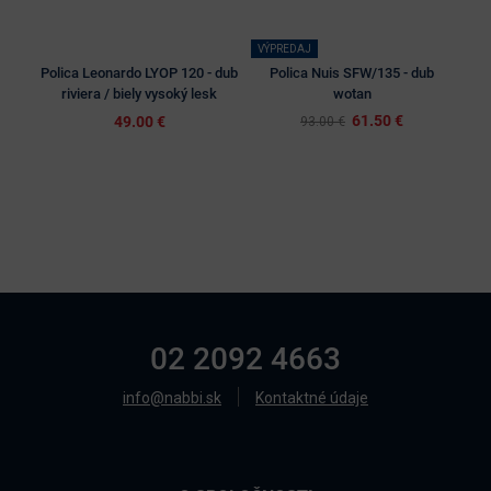
VÝPREDAJ
Polica Leonardo LYOP 120 - dub
Polica Nuis SFW/135 - dub
Po
riviera / biely vysoký lesk
wotan
61.50 €
49.00 €
93.00 €
02 2092 4663
info@nabbi.sk
Kontaktné údaje