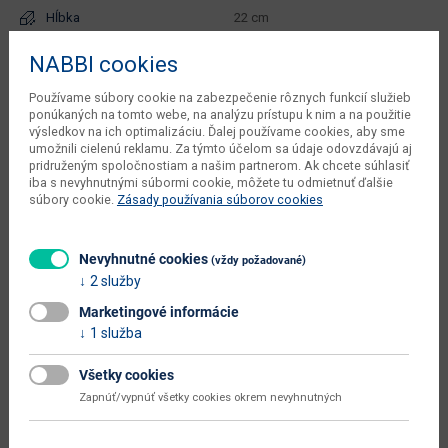
Hĺbka
22 cm
Výška
20 cm
NABBI cookies
objem v zabalenom stave
Používame súbory cookie na zabezpečenie rôznych funkcií služieb
0.0096 m3
dodávateľa
ponúkaných na tomto webe, na analýzu prístupu k nim a na použitie
výsledkov na ich optimalizáciu. Ďalej používame cookies, aby sme
počet balíkov dodávateľa
1 ks
umožnili cielenú reklamu. Za týmto účelom sa údaje odovzdávajú aj
pridruženým spoločnostiam a našim partnerom. Ak chcete súhlasiť
kusov v balení dodávateľa
1 ks
iba s nevyhnutnými súbormi cookie, môžete tu odmietnuť ďalšie
súbory cookie.
Zásady používania súborov cookies
váha s obalom dodávateľa
5.2 kg
typové označenie
Airon 90
Nevyhnutné cookies
(vždy požadované)
2 služby
dodáva sa
v demonte
Marketingové informácie
montáž
jednoduchá
1 služba
údržba
utierať navlhko
Všetky cookies
maximálne zaťaženie (kg)
3
Zapnúť/vypnúť všetky cookies okrem nevyhnutných
hlavná farba
dub