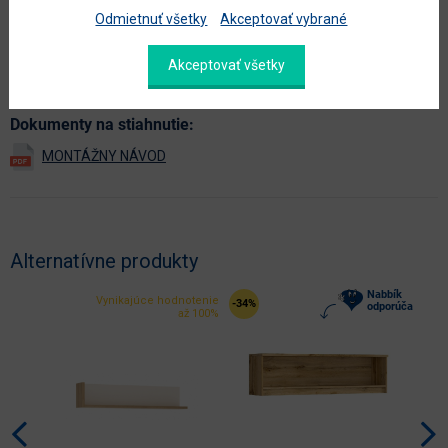
farba
dub artisan
Odmietnuť všetky
Akceptovať vybrané
prevedenie s leskom
nie
Akceptovať všetky
Zobraziť ďalšie parametre
Dokumenty na stiahnutie:
Alternatívne produkty
Nabbík
Vynikajúce hodnotenie
-34%
odporúča
až 100%