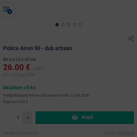
Polica Airon 90 - dub artisan
86.6 x 22 x 20 cm
26.00
€
s DPH
21.14
€ bez DPH
Skladom >5 ks
Predpokladaný termín doručenia
streda 12.08.2026
Doprava 5.50 €
-
+
Záruka 24 mesiacov
Značka:
KONDELA