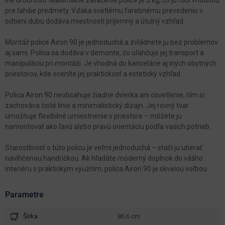
pre ľahšie predmety. Vďaka svetlému farebnému prevedeniu v
odtieni dubu dodáva miestnosti príjemný a útulný vzhľad.
Montáž police Airon 90 je jednoduchá a zvládnete ju bez problémov
aj sami. Polica sa dodáva v demonte, čo uľahčuje jej transport a
manipuláciu pri montáži. Je vhodná do kancelárie aj iných obytných
priestorov, kde oceníte jej praktickosť a estetický vzhľad.
Polica Airon 90 neobsahuje žiadne dvierka ani osvetlenie, čím si
zachováva čisté línie a minimalistický dizajn. Jej rovný tvar
umožňuje flexibilné umiestnenie v priestore – môžete ju
namontovať ako ľavú alebo pravú orientáciu podľa vašich potrieb.
Starostlivosť o túto policu je veľmi jednoduchá – stačí ju utierať
navlhčenou handričkou. Ak hľadáte moderný doplnok do vášho
interiéru s praktickým využitím, polica Airon 90 je skvelou voľbou.
Parametre
Šírka
86.6 cm