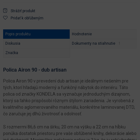
Strážiť produkt
Pridať k obľúbeným
Popis produktu
Hodnotenie
Diskusia
Dokumenty na stiahnutie
Značka
Polica Airon 90 - dub artisan
Polica Airon 90 v prevedení dub artisan je ideálnym riešením pre
tých, ktorí hľadajú moderný a funkčný nábytok do interiéru. Táto
polica od značky KONDELA sa vyznačuje jednoduchým dizajnom,
ktorý sa ľahko prispôsobí rôznym štýlom zariadenia. Je vyrobená z
kvalitného aglomerovaného materiálu, konkrétne laminovanej DTD,
čo zaručuje jej dlhú životnosť a odolnosť.
S rozmermi 86,6 cm na šírku, 20 cm na výšku a 22 cm na hĺbku
ponúka dostatok priestoru pre vaše obľúbené knihy, dekorácie alebo
iné drobnosti. Maximálne zaťaženie police je 3 kg, čo ju robí vhodnou