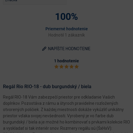
100%
Priemerné hodnotenie
Hodnotil 1 zákazník
NAPÍŠTE HODNOTENIE
1 hodnotenie
Regál Rio RIO-18 - dub burgundský / biela
Regál RIO-18 Vám zabezpečí priestor pre odkladanie Vašich
doplnkov. Pozostáva z rámu a štyroch pravidelne rozložených
otvorených poličiek. Z každej miestnosti dokáže vykúzliť unikátny
priestor vďaka svojej nevšednosti. Vyrobený je vo farbe dub
burgundský / biela a je možné ho kombinovať s prvkami kolekcie RIO
a vyskladať si tak interiér snov. Rozmery regálu sú (ŠxHxV):