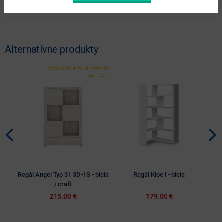
Zobraziť ďalšie parametre
Alternatívne produkty
Vynikajúce hodnotenie
až 100%
Regál Angel Typ 31 3D-1S - biela
Regál Kloe I - biela
/ craft
215.00 €
179.00 €