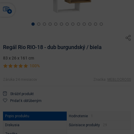
Regál Rio RIO-18 - dub burgundský / biela
83 x 26 x 161 cm
100%
Záruka 24 mesiacov
Značka:
MEBLOCROSS
Strážiť produkt
Pridať k obľúbeným
Popis produktu
Hodnotenie
Diskusia
Súvisiace produkty
Značka