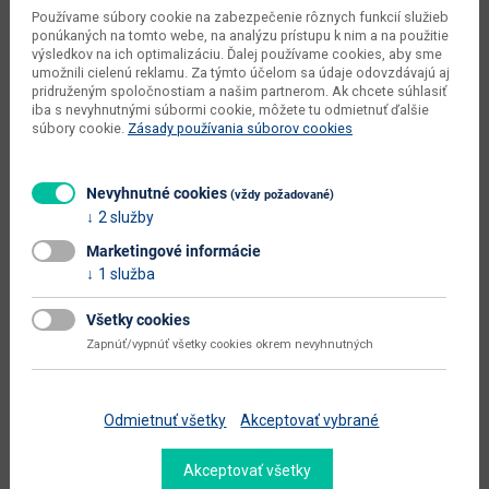
počet balíkov dodávateľa
1 ks
Používame súbory cookie na zabezpečenie rôznych funkcií služieb
ponúkaných na tomto webe, na analýzu prístupu k nim a na použitie
váha s obalom dodávateľa
23 kg
výsledkov na ich optimalizáciu. Ďalej používame cookies, aby sme
umožnili cielenú reklamu. Za týmto účelom sa údaje odovzdávajú aj
objem v zabalenom stave
pridruženým spoločnostiam a našim partnerom. Ak chcete súhlasiť
0.048 m3
dodávateľa
iba s nevyhnutnými súbormi cookie, môžete tu odmietnuť ďalšie
súbory cookie.
Zásady používania súborov cookies
typové označenie
Rio RIO-18
dodáva sa
v demonte
Nevyhnutné cookies
(vždy požadované)
2 služby
montáž
vyžaduje zručnosť
Marketingové informácie
údržba
utierať navlhko
1 služba
hlavná farba
biela
Všetky cookies
farba
dub burgundský / biela
Zapnúť/vypnúť všetky cookies okrem nevyhnutných
prevedenie s leskom
nie
hlavný materiál
aglomerovaný materiál
Odmietnuť všetky
Akceptovať vybrané
materiál
laminovaná DTD
Akceptovať všetky