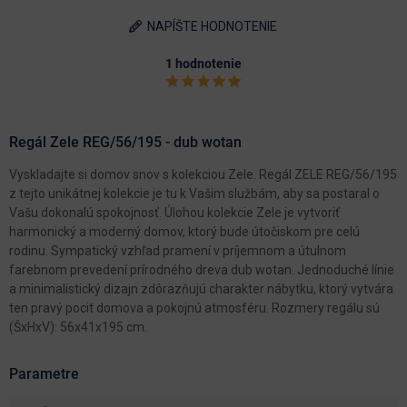
NAPÍŠTE HODNOTENIE
1 hodnotenie
Regál Zele REG/56/195 - dub wotan
Vyskladajte si domov snov s kolekciou Zele. Regál ZELE REG/56/195
z tejto unikátnej kolekcie je tu k Vašim službám, aby sa postaral o
Vašu dokonalú spokojnosť. Úlohou kolekcie Zele je vytvoriť
harmonický a moderný domov, ktorý bude útočiskom pre celú
rodinu. Sympatický vzhľad pramení v príjemnom a útulnom
farebnom prevedení prírodného dreva dub wotan. Jednoduché línie
a minimalistický dizajn zdôrazňujú charakter nábytku, ktorý vytvára
ten pravý pocit domova a pokojnú atmosféru. Rozmery regálu sú
(ŠxHxV): 56x41x195 cm.
Parametre