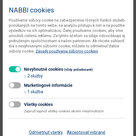
Šírka
56 cm
NABBI cookies
Hĺbka
41 cm
Používame súbory cookie na zabezpečenie rôznych funkcií služieb
Výška
195 cm
ponúkaných na tomto webe, na analýzu prístupu k nim a na použitie
výsledkov na ich optimalizáciu. Ďalej používame cookies, aby sme
čistá váha dodávateľa
39 kg
umožnili cielenú reklamu. Za týmto účelom sa údaje odovzdávajú aj
pridruženým spoločnostiam a našim partnerom. Ak chcete súhlasiť
typové označenie
Zele REG/56/195
iba s nevyhnutnými súbormi cookie, môžete tu odmietnuť ďalšie
súbory cookie.
Zásady používania súborov cookies
dodáva sa
v demonte
montáž
vyžaduje zručnosť
Nevyhnutné cookies
(vždy požadované)
2 služby
údržba
utierať navlhko
Marketingové informácie
hlavná farba
dub
1 služba
farba
dub wotan
Všetky cookies
prevedenie s leskom
nie
Zapnúť/vypnúť všetky cookies okrem nevyhnutných
hlavný materiál
aglomerovaný materiál
materiál
fóliovaná DTD
Odmietnuť všetky
Akceptovať vybrané