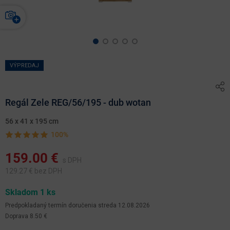
VÝPREDAJ
Regál Zele REG/56/195 - dub wotan
56 x 41 x 195 cm
100%
159.00
€
s DPH
129.27
€ bez DPH
Skladom 1 ks
Predpokladaný termín doručenia
streda 12.08.2026
Doprava 8.50 €