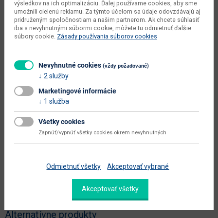
výsledkov na ich optimalizáciu. Ďalej používame cookies, aby sme
šírka sedadla (cm)
45
umožnili cielenú reklamu. Za týmto účelom sa údaje odovzdávajú aj
pridruženým spoločnostiam a našim partnerom. Ak chcete súhlasiť
hĺbka sedadla (cm)
56
iba s nevyhnutnými súbormi cookie, môžete tu odmietnuť ďalšie
súbory cookie.
Zásady používania súborov cookies
výška sedadla (cm)
49
dodáva sa
v demonte
Nevyhnutné cookies
(vždy požadované)
2 služby
montáž
jednoduchá
Marketingové informácie
údržba
utierať namokro
1 služba
maximálne zaťaženie (kg)
110
Všetky cookies
Zobraziť ďalšie parametre
Zapnúť/vypnúť všetky cookies okrem nevyhnutných
Dokumenty na stiahnutie:
Odmietnuť všetky
Akceptovať vybrané
Akceptovať všetky
Alternatívne produkty