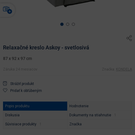
Relaxačné kreslo Askoy - svetlosivá
87 x 92 x 97 cm
Záruka 24 mesiacov
Značka:
KONDELA
Strážiť produkt
Pridať k obľúbeným
Popis produktu
Hodnotenie
Diskusia
Dokumenty na stiahnutie
Súvisiace produkty
Značka