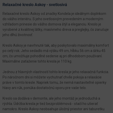
Relaxačné kreslo Askoy - svetlosivá
Relaxačné kreslo Askoy od značky Kondela je ideálnym doplnkom
do vášho interiéru. S jeho svetlosivým prevedením a moderným
vzhľadom prinesie do vášho domova štýl a eleganciu. Kreslo je
vyrobené z kvalitnej látky, masívneho dreva a preglejky, čo zaručuje
jeho dlhú životnosť.
Kreslo Askoy je navrhnuté tak, aby poskytovalo maximálny komfort
po celý rok. Jeho sedadlo má výšku 49 cm, hĺbku 56 cm a šírku 45
cm, čo umožňuje pohodlné sedenie aj pri dlhodobom používaní.
Maximálne zaťaženie tohto kresla je 110 kg.
Jednou z hlavných vlastností tohto kresla je jeho relaxačná funkcia.
Po náročnom dni si môžete vychutnať chvíle pokoja a relaxácie
práve v tomto kresle. Napriek tomu, že nemá nastaviteľné opierky
hlavy ani rúk, ponúka dostatočnú oporu pre vaše telo.
Kreslo sa dodáva v demonte, ale jeho montáž je jednoduchá a
rýchla. Údržba kresla je tiež bezproblémová - stačí ho utierať
namokro. Kreslo Askoy neobsahuje úložný priestor ani taburetku.