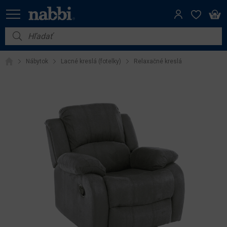
Nábytok
Nábytok
Lacné kreslá (fotelky)
Relaxačné kreslá
Vybavenie do domácnosti
Dom a záhrada
Akcie
Výpredaj