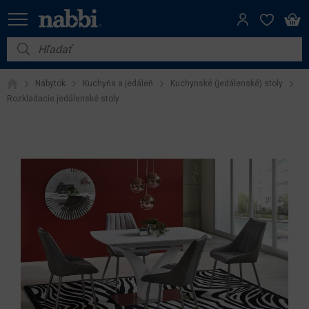
Nábytok
Nábytok
Kuchyňa a jedáleň
Kuchynské (jedálenské) stoly
Vybavenie do domácnosti
Rozkladacie jedálenské stoly
Dom a záhrada
Akcie
Výpredaj