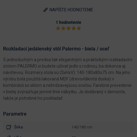
NAPÍŠTE HODNOTENIE
1 hodnotenie
Rozkladací jedálenský stôl Palermo - biela / oceľ
S jednoduchým a predsa tak elegantným a praktickým rozkladacím
stolom PALERMO si budete užívať jedlo s rodinou, ba dokonca aj
návštevou. Rozmery stola sú (ŠxHxV): 140-180x80x75 cm. Na jeho
výrobu bola použitá lakovaná MDF (drevovláknitá doska) v
kombinácii so sklom a nehrdzavejúcou oceľou. Farebné prevedenie
v bielej zvýrazňuje jemné línie nábytku. Je dodávaný v demonte,
takže je potrebné ho poskladať.
Parametre
Šírka
140/180 cm