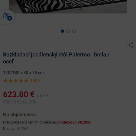
Rozkladací jedálenský stôl Palermo - biela /
oceľ
140/180 x 80 x 75 cm
100%
623.00
€
s DPH
506.50
€ bez DPH
Na objednávku
Predpokladaný termín doručenia
pondelok 24.08.2026
Doprava 8.50 €