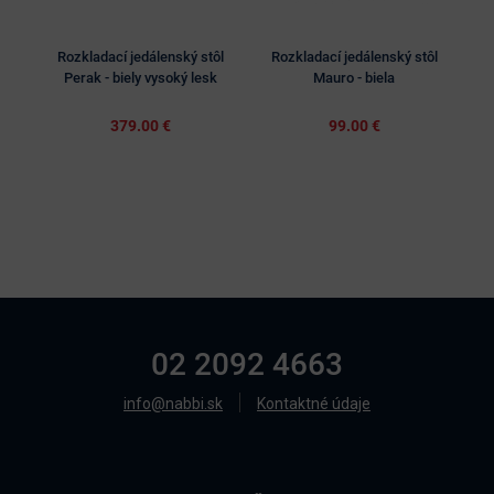
Rozkladací jedálenský stôl
Rozkladací jedálenský stôl
R
Perak - biely vysoký lesk
Mauro - biela
379.00 €
99.00 €
02 2092 4663
info@nabbi.sk
Kontaktné údaje