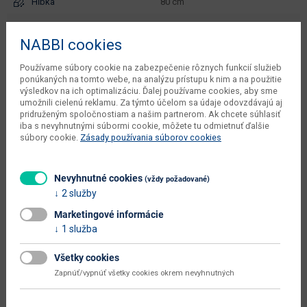
Hĺbka
80 cm
Výška
75 cm
NABBI cookies
kusov v balení dodávateľa
1 ks
Používame súbory cookie na zabezpečenie rôznych funkcií služieb
váha s obalom dodávateľa
80 kg
ponúkaných na tomto webe, na analýzu prístupu k nim a na použitie
výsledkov na ich optimalizáciu. Ďalej používame cookies, aby sme
počet balíkov dodávateľa
3 ks
umožnili cielenú reklamu. Za týmto účelom sa údaje odovzdávajú aj
pridruženým spoločnostiam a našim partnerom. Ak chcete súhlasiť
objem v zabalenom stave
iba s nevyhnutnými súbormi cookie, môžete tu odmietnuť ďalšie
0.335 m3
dodávateľa
súbory cookie.
Zásady používania súborov cookies
typové označenie
Palermo
Nevyhnutné cookies
(vždy požadované)
šírka od - do (cm)
140 - 180
2 služby
dodáva sa
v demonte
Marketingové informácie
1 služba
montáž
vyžaduje zručnosť
údržba
utierať navlhko
Všetky cookies
Zapnúť/vypnúť všetky cookies okrem nevyhnutných
hlavná farba
biela
farba
biela / oceľ