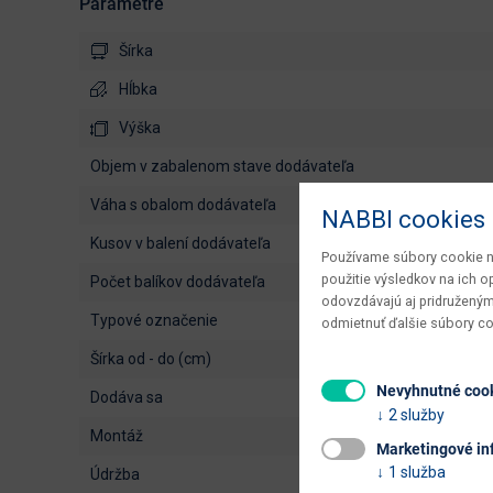
Parametre
Šírka
Hĺbka
Výška
objem v zabalenom stave dodávateľa
váha s obalom dodávateľa
NABBI cookies
kusov v balení dodávateľa
Používame súbory cookie na
použitie výsledkov na ich 
počet balíkov dodávateľa
odovzdávajú aj pridruženým
typové označenie
odmietnuť ďalšie súbory c
šírka od - do (cm)
Nevyhnutné coo
dodáva sa
2 služby
montáž
Marketingové in
1 služba
údržba