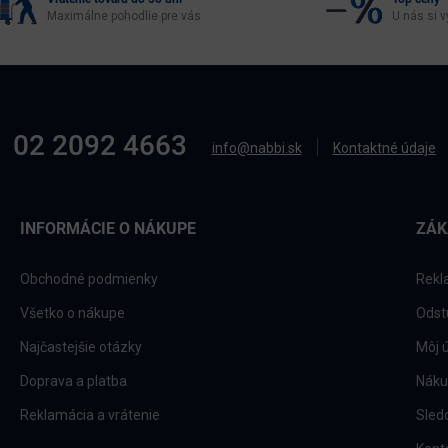
Maximálne pohodlie pre vás
U nás si v
02 2092 4663
info@nabbi.sk
Kontaktné údaje
INFORMÁCIE O NÁKUPE
ZÁK
Obchodné podmienky
Rekl
Všetko o nákupe
Odst
Najčastejšie otázky
Môj 
Doprava a platba
Náku
Reklamácia a vrátenie
Sled