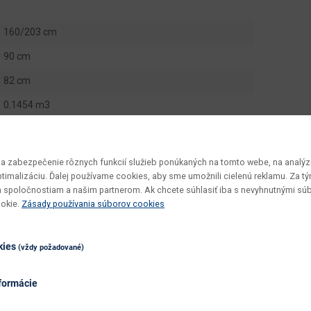
160/203 cm
90 cm
82 cm
0.1454 m3
52 kg
1 ks
 zabezpečenie rôznych funkcií služieb ponúkaných na tomto webe, na analýzu
optimalizáciu. Ďalej používame cookies, aby sme umožnili cielenú reklamu. Za 
3 ks
 spoločnostiam a našim partnerom. Ak chcete súhlasiť iba s nevyhnutnými sú
Royal ST
ookie.
Zásady používania súborov cookies
160 - 203
kies
(vždy požadované)
v demonte
jednoduchá
formácie
utierať navlhko