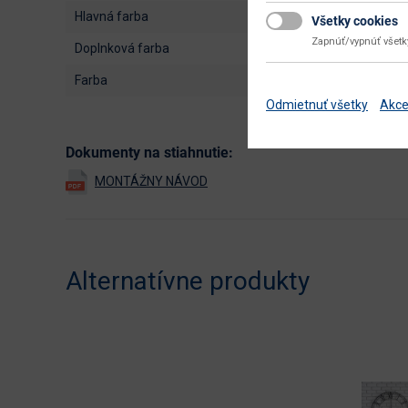
hlavná farba
Všetky cookies
Zapnúť/vypnúť všet
doplnková farba
farba
Odmietnuť všetky
Akce
Dokumenty na stiahnutie:
Alternatívne produkty