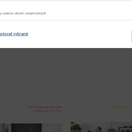
dub
ky cookies okrem nevyhnutných
biela
biela sosna nordická / dub divoký
ptovať vybrané
Zobraziť ďalšie parametre
Veľmi žiadaný produkt
Vynikajúce h
zostáva už len 1 ks