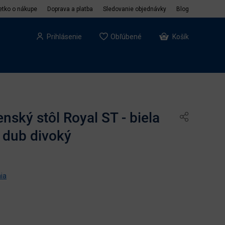
etko o nákupe
Doprava a platba
Sledovanie objednávky
Blog
Prihlásenie
Obľúbené
Košík
nský stôl Royal ST - biela
 dub divoký
ia