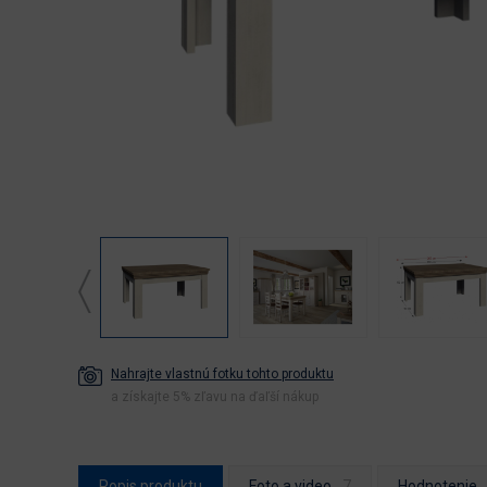
Nahrajte vlastnú fotku tohto produktu
a získajte 5% zľavu na ďaľší nákup
Popis produktu
Foto a video
Hodnotenie