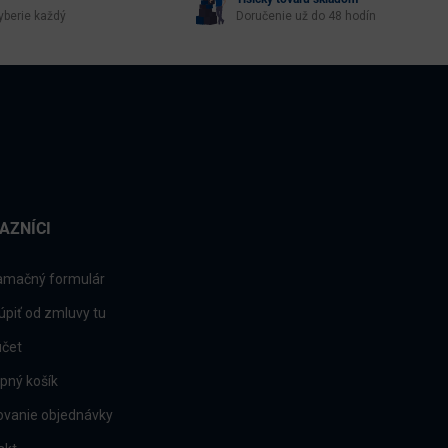
yberie každý
Doručenie už do 48 hodín
AZNÍCI
amačný formulár
úpiť od zmluvy tu
účet
pný košík
ovanie objednávky