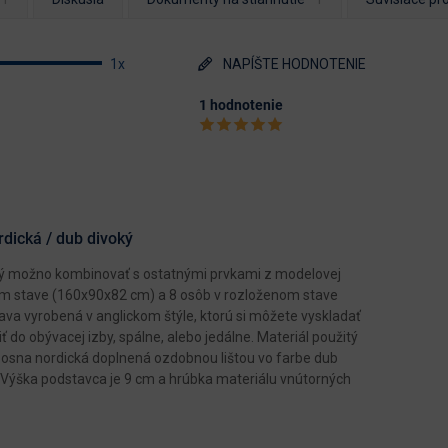
1x
NAPÍŠTE HODNOTENIE
1 hodnotenie
rdická / dub divoký
torý možno kombinovať s ostatnými prvkami z modelovej
nom stave (160x90x82 cm) a 8 osôb v rozloženom stave
va vyrobená v anglickom štýle, ktorú si môžete vyskladať
 do obývacej izby, spálne, alebo jedálne. Materiál použitý
sosna nordická doplnená ozdobnou lištou vo farbe dub
 Výška podstavca je 9 cm a hrúbka materiálu vnútorných