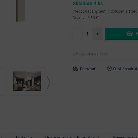
Skladom 4 ks
Predpokladaný termín doručenia
stred
Doprava 8.50 €
-
+
Záruka 24 mesiacov
Porovnať
Strážiť produkt
Diskusia
Dokumenty na stiahnutie
Súvisiace pr