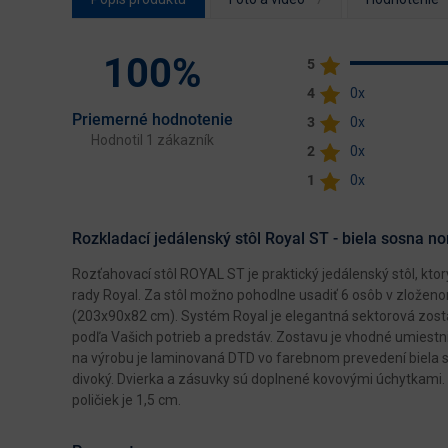
100%
5
4
0x
Priemerné hodnotenie
3
0x
Hodnotil 1 zákazník
2
0x
1
0x
Rozkladací jedálenský stôl Royal ST - biela sosna no
Rozťahovací stôl ROYAL ST je praktický jedálenský stôl, k
rady Royal. Za stôl možno pohodlne usadiť 6 osôb v zlože
(203x90x82 cm). Systém Royal je elegantná sektorová zosta
podľa Vašich potrieb a predstáv. Zostavu je vhodné umiestniť
na výrobu je laminovaná DTD vo farebnom prevedení biela 
divoký. Dvierka a zásuvky sú doplnené kovovými úchytkami.
poličiek je 1,5 cm.