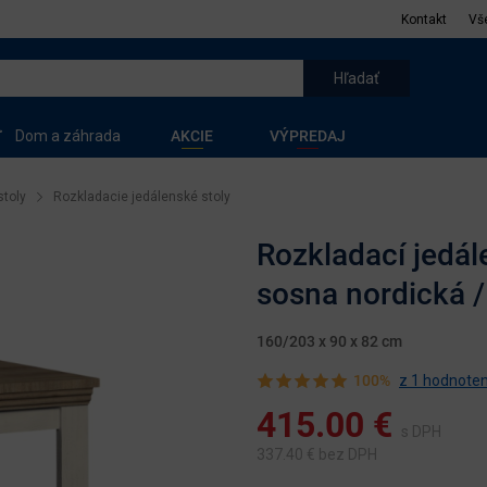
Kontakt
Vš
Dom a záhrada
AKCIE
VÝPREDAJ
stoly
Rozkladacie jedálenské stoly
Rozkladací jedále
sosna nordická /
160/203 x 90 x 82 cm
100%
z 1 hodnoten
415.00
€
s DPH
337.40
€ bez DPH