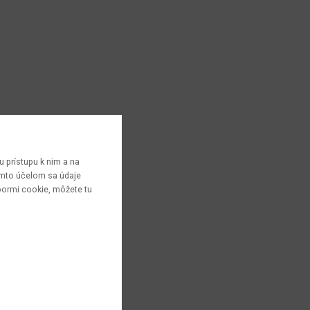
 prístupu k nim a na
týmto účelom sa údaje
bormi cookie, môžete tu