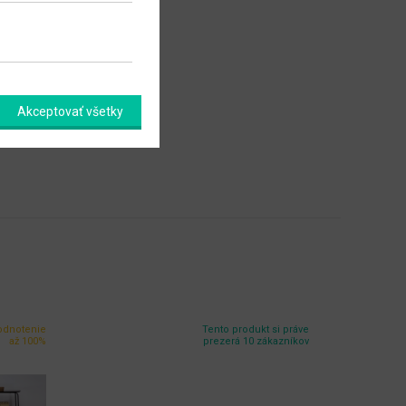
Akceptovať všetky
odnotenie
Tento produkt si práve
až 100%
prezerá 10 zákazníkov