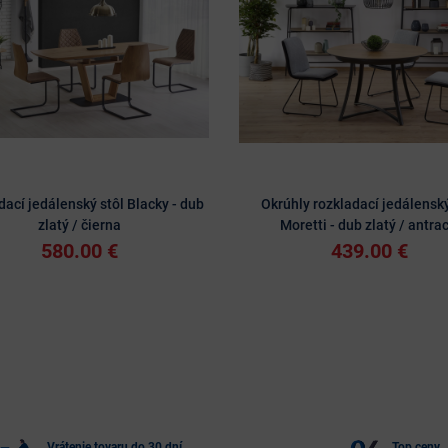
ací jedálenský stôl Blacky - dub
Okrúhly rozkladací jedálenský
zlatý / čierna
Moretti - dub zlatý / antrac
580.00 €
439.00 €
Vrátenie tovaru do 30 dní
Top ceny