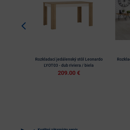
Rozkladací jedálenský stôl Leonardo
Rozklad
LYOT03 - dub riviera / biela
209.00 €
Kvalitný zákaznícky servis