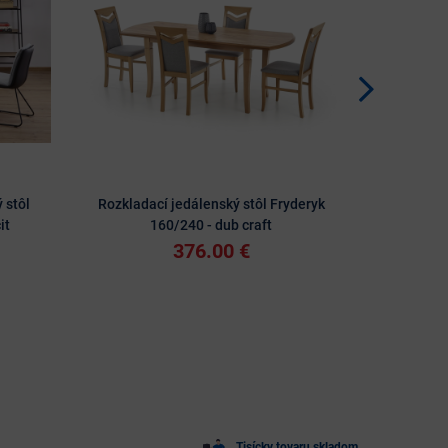
 stôl
Rozkladací jedálenský stôl Fryderyk
Rozkladací
it
160/240 - dub craft
376.00 €
Tisícky tovaru skladom