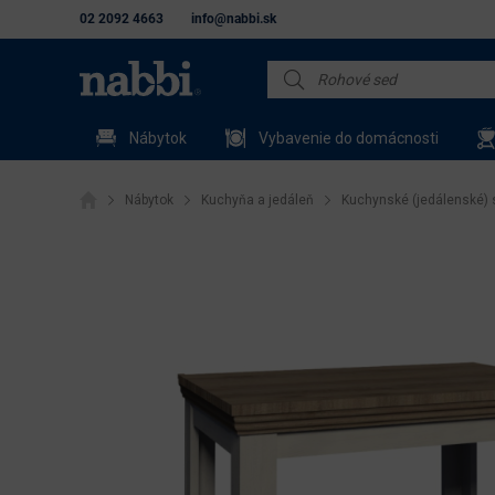
02 2092 4663
info@nabbi.sk
Nábytok
Vybavenie do domácnosti
Nábytok
Kuchyňa a jedáleň
Kuchynské (jedálenské) 