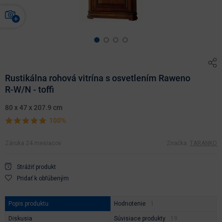
Rustikálna rohová vitrína s osvetlením Raweno
R-W/N - toffi
80 x 47 x 207.9 cm
100%
Záruka 24 mesiacov
Značka:
TARANKO
Strážiť produkt
Pridať k obľúbeným
Popis produktu
Hodnotenie
Diskusia
Súvisiace produkty