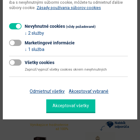
iba s nevyhnutnými súbormi cookie, môžete tu odmietnuť ďalšie
dodáva sa
v demonte
súbory cookie.
Zásady používania súborov cookies
montáž
vyžaduje zručnosť
Nevyhnutné cookies
(vždy požadované)
údržba
utierať navlhko
2 služby
hlavná farba
ďalšie farby
Marketingové informácie
1 služba
farba
toffi
prevedenie s leskom
nie
Všetky cookies
Zapnúť/vypnúť všetky cookies okrem nevyhnutných
hlavný materiál
aglomerovaný materiál
Zobraziť ďalšie parametre
Odmietnuť všetky
Akceptovať vybrané
Akceptovať všetky
Alternatívne produkty
Nabbík
Vynikajúce hodnotenie
odporúča
až 100%