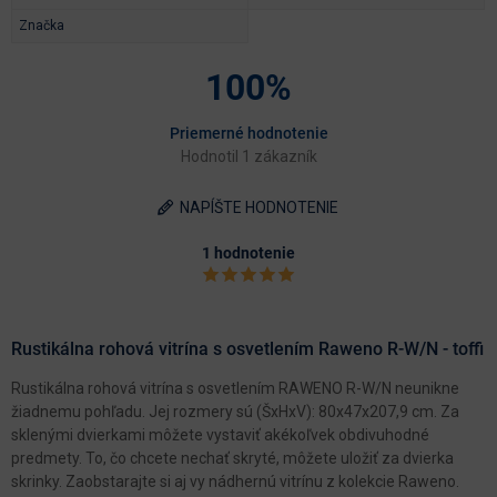
Značka
100%
Priemerné hodnotenie
Hodnotil 1 zákazník
NAPÍŠTE HODNOTENIE
1 hodnotenie
Rustikálna rohová vitrína s osvetlením Raweno R-W/N - toffi
Rustikálna rohová vitrína s osvetlením RAWENO R-W/N neunikne
žiadnemu pohľadu. Jej rozmery sú (ŠxHxV): 80x47x207,9 cm. Za
sklenými dvierkami môžete vystaviť akékoľvek obdivuhodné
predmety. To, čo chcete nechať skryté, môžete uložiť za dvierka
skrinky. Zaobstarajte si aj vy nádhernú vitrínu z kolekcie Raweno.