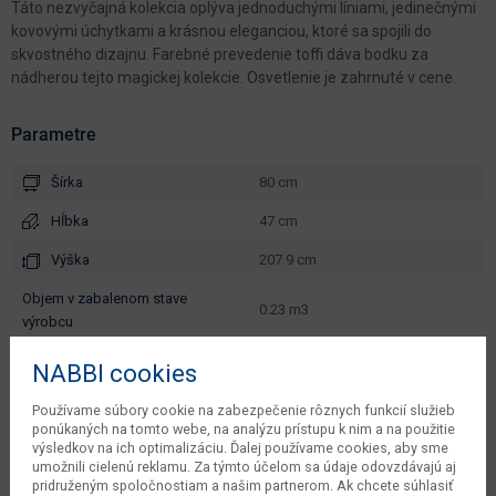
Táto nezvyčajná kolekcia oplýva jednoduchými líniami, jedinečnými
kovovými úchytkami a krásnou eleganciou, ktoré sa spojili do
skvostného dizajnu. Farebné prevedenie toffi dáva bodku za
nádherou tejto magickej kolekcie. Osvetlenie je zahrnuté v cene.
Parametre
Šírka
80 cm
Hĺbka
47 cm
Výška
207.9 cm
objem v zabalenom stave
0.23 m3
výrobcu
čistá váha výrobcu
65.55 kg
NABBI cookies
počet balíkov výrobcu
8 ks
Používame súbory cookie na zabezpečenie rôznych funkcií služieb
ponúkaných na tomto webe, na analýzu prístupu k nim a na použitie
váha s obalom výrobcu
69 kg
výsledkov na ich optimalizáciu. Ďalej používame cookies, aby sme
umožnili cielenú reklamu. Za týmto účelom sa údaje odovzdávajú aj
typové označenie
Raweno R-W/N
pridruženým spoločnostiam a našim partnerom. Ak chcete súhlasiť