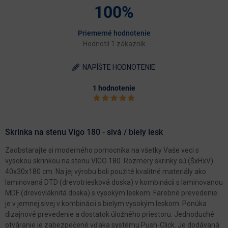
100%
Priemerné hodnotenie
Hodnotil 1 zákazník
NAPÍŠTE HODNOTENIE
1 hodnotenie
Skrinka na stenu Vigo 180 - sivá / biely lesk
Zaobstarajte si moderného pomocníka na všetky Vaše veci s
vysokou skrinkou na stenu VIGO 180. Rozmery skrinky sú (ŠxHxV):
40x30x180 cm. Na jej výrobu boli použité kvalitné materiály ako
laminovaná DTD (drevotriesková doska) v kombinácii s laminovanou
MDF (drevovláknitá doska) s vysokým leskom. Farebné prevedenie
je v jemnej sivej v kombinácii s bielym vysokým leskom. Ponúka
dizajnové prevedenie a dostatok úložného priestoru. Jednoduché
otváranie je zabezpečené vďaka systému Push-Click. Je dodávaná