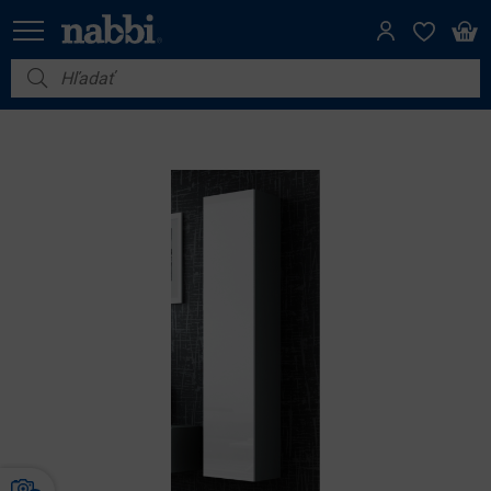
Nábytok
Vybavenie do domácnosti
Dom a záhrada
Akcie
Výpredaj