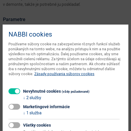
v demonte, takže je potrebné ju poskladať.
Parametre
Šírka
40 cm
NABBI cookies
Hĺbka
30 cm
Používame súbory cookie na zabezpečenie rôznych funkcií služieb
ponúkaných na tomto webe, na analýzu prístupu k nim a na použitie
Výška
180 cm
výsledkov na ich optimalizáciu. Ďalej používame cookies, aby sme
umožnili cielenú reklamu. Za týmto účelom sa údaje odovzdávajú aj
váha s obalom dodávateľa
31 kg
pridruženým spoločnostiam a našim partnerom. Ak chcete súhlasiť
iba s nevyhnutnými súbormi cookie, môžete tu odmietnuť ďalšie
typové označenie
Vigo 180
súbory cookie.
Zásady používania súborov cookies
dodáva sa
v demonte
Nevyhnutné cookies
(vždy požadované)
montáž
vyžaduje zručnosť
2 služby
údržba
utierať navlhko
Marketingové informácie
1 služba
hlavná farba
biela
doplnková farba
sivá
Všetky cookies