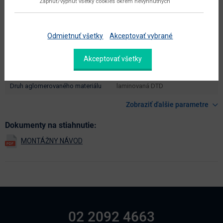
Zapnúť/vypnúť všetky cookies okrem nevyhnutných
farba
sivá / biely lesk
prevedenie s leskom
áno
Odmietnuť všetky
Akceptovať vybrané
hlavný materiál
aglomerovaný materiál
laminovaná DTD / laminovaná
Akceptovať všetky
materiál
MDF
druh aglomerovaného materiálu
laminovaná DTD
Zobraziť ďalšie parametre
Dokumenty na stiahnutie:
02 2092 4663