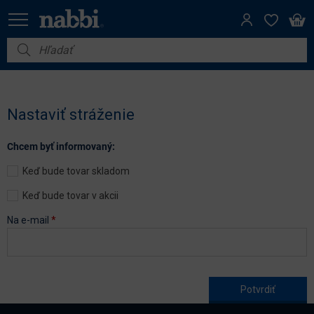
Nábytok
Vybavenie do domácnosti
Nastaviť stráženie
Dom a záhrada
Chcem byť informovaný:
Akcie
Keď bude tovar skladom
Výpredaj
Keď bude tovar v akcii
Na e-mail
*
Age