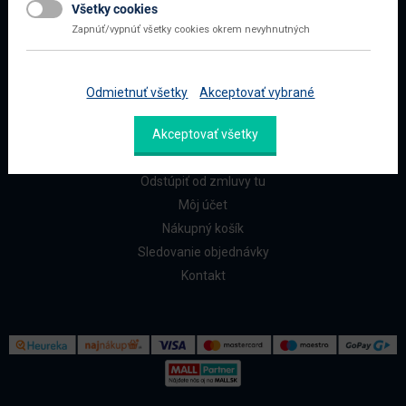
Všetky cookies
Najčastejšie otázky
Zapnúť/vypnúť všetky cookies okrem nevyhnutných
Doprava a platba
Reklamácia a vrátenie
Odmietnuť všetky
Akceptovať vybrané
ZÁKAZNÍCI
Akceptovať všetky
Reklamačný formulár
Odstúpiť od zmluvy tu
Môj účet
Nákupný košík
Sledovanie objednávky
Kontakt