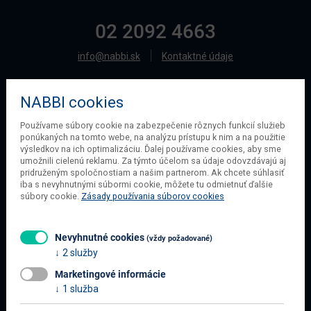
02 2092 4663
info@nabbi.sk
Kontaktné údaje
NABBI cookies
O SPOLOČNOSTI
Používame súbory cookie na zabezpečenie rôznych funkcií služieb
ponúkaných na tomto webe, na analýzu prístupu k nim a na použitie
O našej spoločnosti
výsledkov na ich optimalizáciu. Ďalej používame cookies, aby sme
Obchodné podmienky
umožnili cielenú reklamu. Za týmto účelom sa údaje odovzdávajú aj
pridruženým spoločnostiam a našim partnerom. Ak chcete súhlasiť
Ochrana osobných údajov
iba s nevyhnutnými súbormi cookie, môžete tu odmietnuť ďalšie
Blog
súbory cookie.
Zásady používania súborov cookies
Kontakt
Nevyhnutné cookies
(vždy požadované)
2 služby
INFORMÁCIE O NÁKUPE
Marketingové informácie
Obchodné podmienky
1 služba
Všetko o nákupe