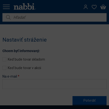
Nábytok
Vybavenie do domácnosti
Nastaviť stráženie
Dom a záhrada
Chcem byť informovaný:
Akcie
Keď bude tovar skladom
Výpredaj
Keď bude tovar v akcii
Na e-mail
*
Age