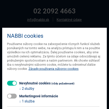
02 2092 4663
info@nabbi.sk
Kontaktné údaje
NABBI cookies
O SPOLOČNOSTI
Používame súbory cookie na zabezpečenie rôznych funkcií služieb
ponúkaných na tomto webe, na analýzu prístupu k nim a na použitie
O našej spoločnosti
výsledkov na ich optimalizáciu. Ďalej používame cookies, aby sme
Obchodné podmienky
umožnili cielenú reklamu. Za týmto účelom sa údaje odovzdávajú aj
pridruženým spoločnostiam a našim partnerom. Ak chcete súhlasiť
Ochrana osobných údajov
iba s nevyhnutnými súbormi cookie, môžete tu odmietnuť ďalšie
Blog
súbory cookie.
Zásady používania súborov cookies
Kontakt
Nevyhnutné cookies
(vždy požadované)
2 služby
INFORMÁCIE O NÁKUPE
Marketingové informácie
Obchodné podmienky
1 služba
Všetko o nákupe