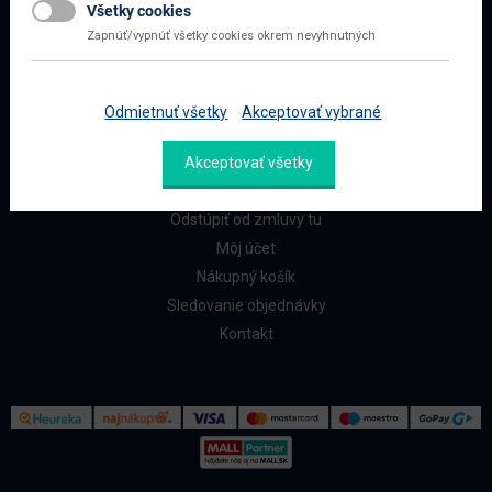
Všetky cookies
Najčastejšie otázky
Zapnúť/vypnúť všetky cookies okrem nevyhnutných
Doprava a platba
Reklamácia a vrátenie
Odmietnuť všetky
Akceptovať vybrané
ZÁKAZNÍCI
Akceptovať všetky
Reklamačný formulár
Odstúpiť od zmluvy tu
Môj účet
Nákupný košík
Sledovanie objednávky
Kontakt