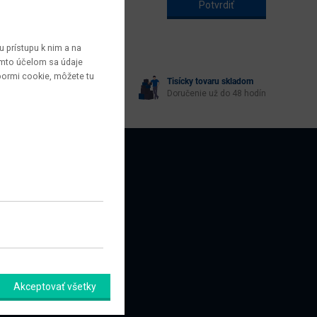
 prístupu k nim a na
týmto účelom sa údaje
bormi cookie, môžete tu
Tisícky tovaru skladom
yberie každý
Doručenie už do 48 hodín
AZNÍCI
amačný formulár
Akceptovať všetky
úpiť od zmluvy tu