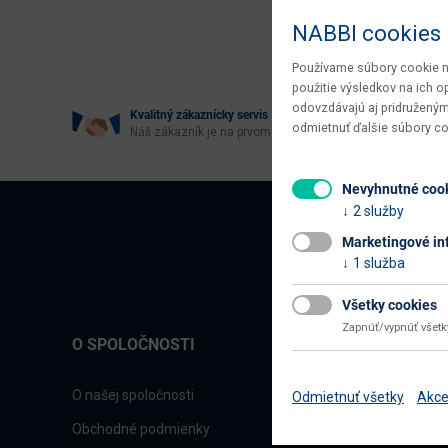
Age
NABBI cookies
Používame súbory cookie na
použitie výsledkov na ich 
odovzdávajú aj pridruženým
Kvalitný zákaznícky servis
odmietnuť ďalšie súbory c
Náš zákazník je na prvom mieste
Nevyhnutné coo
2 služby
Marketingové in
1 služba
Všetky cookies
Zapnúť/vypnúť všet
O SPOLOČNOSTI
O našej spoločnosti
Odmietnuť všetky
Akce
Obchodné podmienky