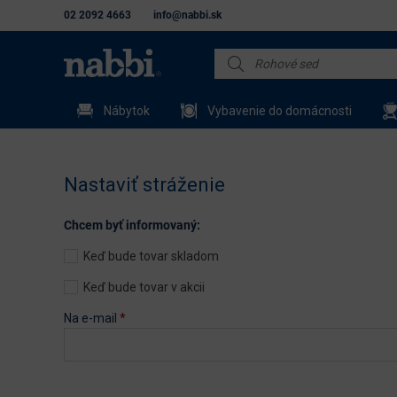
02 2092 4663
info@nabbi.sk
Nábytok
Vybavenie do domácnosti
Nastaviť stráženie
Chcem byť informovaný:
Keď bude tovar skladom
Keď bude tovar v akcii
Na e-mail
*