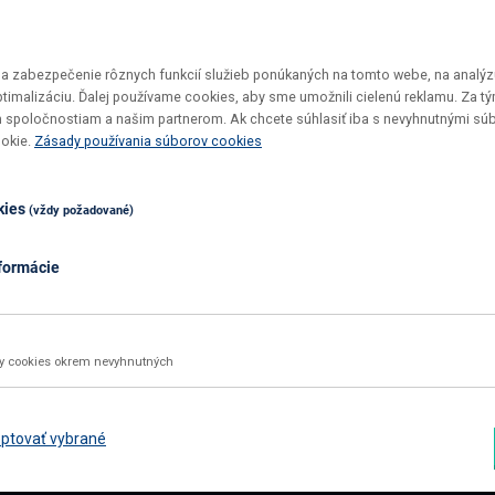
 zabezpečenie rôznych funkcií služieb ponúkaných na tomto webe, na analýzu
optimalizáciu. Ďalej používame cookies, aby sme umožnili cielenú reklamu. Za 
 spoločnostiam a našim partnerom. Ak chcete súhlasiť iba s nevyhnutnými sú
Vrátenie tovaru do 30 dní
Top ceny
ookie.
Zásady používania súborov cookies
Maximálne pohodlie pre vás
U nás si v
kies
(vždy požadované)
formácie
02 2092 4663
info@nabbi.sk
Kontaktné údaje
ky cookies okrem nevyhnutných
INFORMÁCIE O NÁKUPE
ZÁK
Obchodné podmienky
Rekl
ptovať vybrané
Všetko o nákupe
Odst