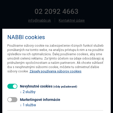
02 2092 4663
info@nabbi.sk
Kontaktné údaje
NABBI cookies
O SPOLOČNOSTI
Používame súbory cookie na zabezpečenie rôznych funkcií služieb
ponúkaných na tomto webe, na analýzu prístupu k nim a na použitie
O našej spoločnosti
výsledkov na ich optimalizáciu. Ďalej používame cookies, aby sme
Obchodné podmienky
umožnili cielenú reklamu. Za týmto účelom sa údaje odovzdávajú aj
pridruženým spoločnostiam a našim partnerom. Ak chcete súhlasiť
Ochrana osobných údajov
iba s nevyhnutnými súbormi cookie, môžete tu odmietnuť ďalšie
Blog
súbory cookie.
Zásady používania súborov cookies
Kontakt
Nevyhnutné cookies
(vždy požadované)
2 služby
INFORMÁCIE O NÁKUPE
Marketingové informácie
Obchodné podmienky
1 služba
Všetko o nákupe