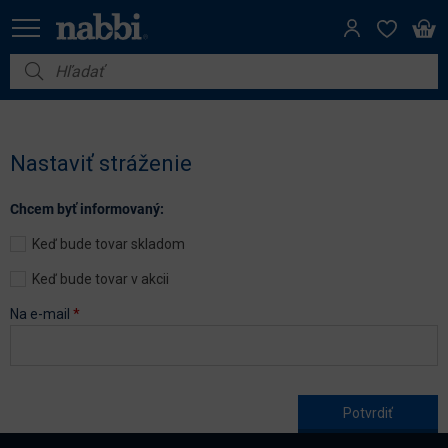
Nábytok
Vybavenie do domácnosti
Nastaviť stráženie
Dom a záhrada
Chcem byť informovaný:
Akcie
Keď bude tovar skladom
Výpredaj
Keď bude tovar v akcii
Na e-mail
*
Age