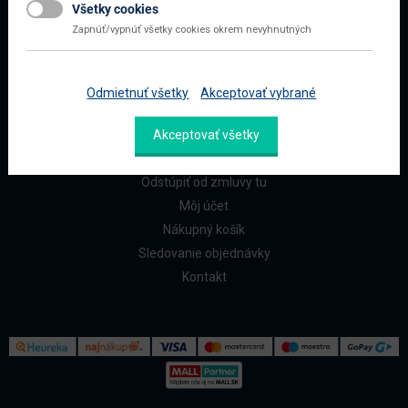
Všetky cookies
Najčastejšie otázky
Zapnúť/vypnúť všetky cookies okrem nevyhnutných
Doprava a platba
Reklamácia a vrátenie
Odmietnuť všetky
Akceptovať vybrané
ZÁKAZNÍCI
Akceptovať všetky
Reklamačný formulár
Odstúpiť od zmluvy tu
Môj účet
Nákupný košík
Sledovanie objednávky
Kontakt