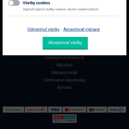
Všetky cookies
Najčastejšie otázky
Zapnúť/vypnúť všetky cookies okrem nevyhnutných
Doprava a platba
Reklamácia a vrátenie
Odmietnuť všetky
Akceptovať vybrané
ZÁKAZNÍCI
Akceptovať všetky
Reklamačný formulár
Odstúpiť od zmluvy tu
Môj účet
Nákupný košík
Sledovanie objednávky
Kontakt