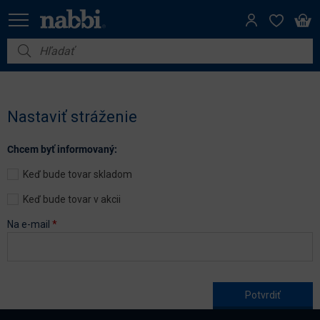
Nábytok
Vybavenie do domácnosti
Nastaviť stráženie
Dom a záhrada
Chcem byť informovaný:
Akcie
Keď bude tovar skladom
Výpredaj
Keď bude tovar v akcii
Na e-mail
*
Age