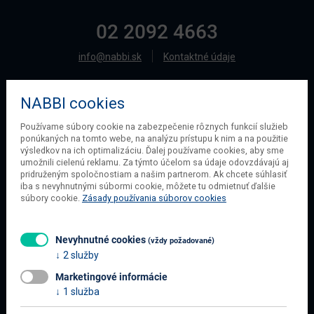
02 2092 4663
info@nabbi.sk
Kontaktné údaje
NABBI cookies
O SPOLOČNOSTI
Používame súbory cookie na zabezpečenie rôznych funkcií služieb
ponúkaných na tomto webe, na analýzu prístupu k nim a na použitie
O našej spoločnosti
výsledkov na ich optimalizáciu. Ďalej používame cookies, aby sme
Obchodné podmienky
umožnili cielenú reklamu. Za týmto účelom sa údaje odovzdávajú aj
pridruženým spoločnostiam a našim partnerom. Ak chcete súhlasiť
Ochrana osobných údajov
iba s nevyhnutnými súbormi cookie, môžete tu odmietnuť ďalšie
Blog
súbory cookie.
Zásady používania súborov cookies
Kontakt
Nevyhnutné cookies
(vždy požadované)
2 služby
INFORMÁCIE O NÁKUPE
Marketingové informácie
Obchodné podmienky
1 služba
Všetko o nákupe