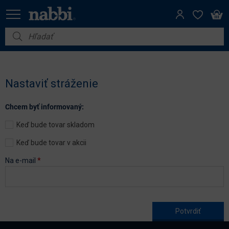
Nábytok
Vybavenie do domácnosti
Nastaviť stráženie
Dom a záhrada
Chcem byť informovaný:
Akcie
Keď bude tovar skladom
Výpredaj
Keď bude tovar v akcii
Na e-mail
*
Age