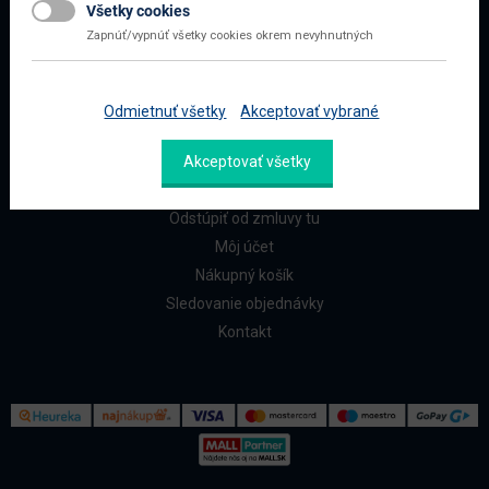
Všetky cookies
Najčastejšie otázky
Zapnúť/vypnúť všetky cookies okrem nevyhnutných
Doprava a platba
Reklamácia a vrátenie
Odmietnuť všetky
Akceptovať vybrané
ZÁKAZNÍCI
Akceptovať všetky
Reklamačný formulár
Odstúpiť od zmluvy tu
Môj účet
Nákupný košík
Sledovanie objednávky
Kontakt