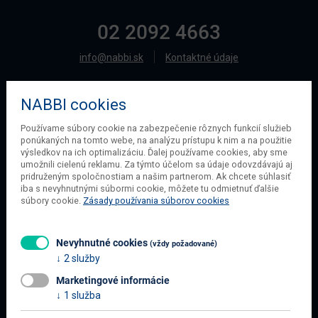
02 2092 4663
info@nabbi.sk
Kontaktné údaje
NABBI cookies
O SPOLOČNOSTI
Používame súbory cookie na zabezpečenie rôznych funkcií služieb
ponúkaných na tomto webe, na analýzu prístupu k nim a na použitie
O našej spoločnosti
výsledkov na ich optimalizáciu. Ďalej používame cookies, aby sme
Obchodné podmienky
umožnili cielenú reklamu. Za týmto účelom sa údaje odovzdávajú aj
pridruženým spoločnostiam a našim partnerom. Ak chcete súhlasiť
Ochrana osobných údajov
iba s nevyhnutnými súbormi cookie, môžete tu odmietnuť ďalšie
Blog
súbory cookie.
Zásady používania súborov cookies
Kontakt
Nevyhnutné cookies
(vždy požadované)
2 služby
INFORMÁCIE O NÁKUPE
Marketingové informácie
Obchodné podmienky
1 služba
Všetko o nákupe