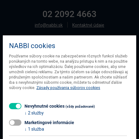
02 2092 4663
info@nabbi.sk
Kontaktné údaje
NABBI cookies
O SPOLOČNOSTI
Používame súbory cookie na zabezpečenie rôznych funkcií služieb
ponúkaných na tomto webe, na analýzu prístupu k nim a na použitie
O našej spoločnosti
výsledkov na ich optimalizáciu. Ďalej používame cookies, aby sme
Obchodné podmienky
umožnili cielenú reklamu. Za týmto účelom sa údaje odovzdávajú aj
pridruženým spoločnostiam a našim partnerom. Ak chcete súhlasiť
Ochrana osobných údajov
iba s nevyhnutnými súbormi cookie, môžete tu odmietnuť ďalšie
Blog
súbory cookie.
Zásady používania súborov cookies
Kontakt
Nevyhnutné cookies
(vždy požadované)
2 služby
INFORMÁCIE O NÁKUPE
Marketingové informácie
Obchodné podmienky
1 služba
Všetko o nákupe