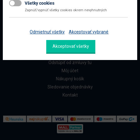
Všetky cookies
Najčastejšie otázky
Zapnúť/vypnúť všetky cookies okrem nevyhnutných
Doprava a platba
Reklamácia a vrátenie
Odmietnuť všetky
Akceptovať vybrané
ZÁKAZNÍCI
Akceptovať všetky
Reklamačný formulár
Odstúpiť od zmluvy tu
Môj účet
Nákupný košík
Sledovanie objednávky
Kontakt