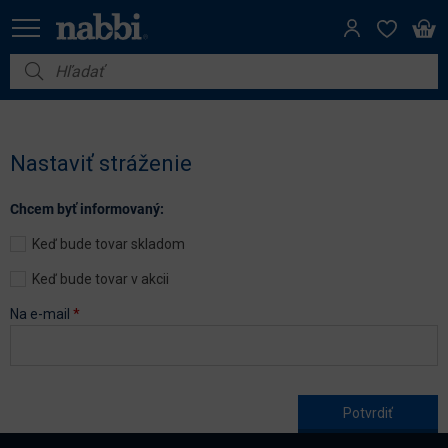
Nábytok
Vybavenie do domácnosti
Nastaviť stráženie
Dom a záhrada
Chcem byť informovaný:
Akcie
Keď bude tovar skladom
Výpredaj
Keď bude tovar v akcii
Na e-mail
*
Age