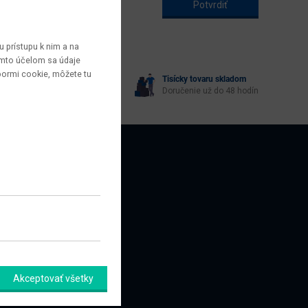
 prístupu k nim a na
týmto účelom sa údaje
bormi cookie, môžete tu
Tisícky tovaru skladom
yberie každý
Doručenie už do 48 hodín
AZNÍCI
amačný formulár
Akceptovať všetky
úpiť od zmluvy tu