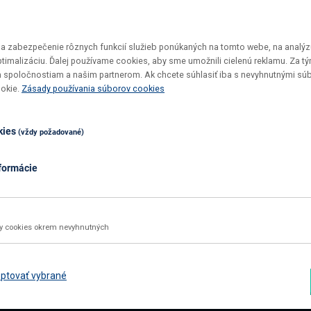
 zabezpečenie rôznych funkcií služieb ponúkaných na tomto webe, na analýzu
optimalizáciu. Ďalej používame cookies, aby sme umožnili cielenú reklamu. Za 
 spoločnostiam a našim partnerom. Ak chcete súhlasiť iba s nevyhnutnými sú
Vrátenie tovaru do 30 dní
Top ceny
ookie.
Zásady používania súborov cookies
Maximálne pohodlie pre vás
U nás si v
kies
(vždy požadované)
formácie
02 2092 4663
info@nabbi.sk
Kontaktné údaje
ky cookies okrem nevyhnutných
INFORMÁCIE O NÁKUPE
ZÁK
Obchodné podmienky
Rekl
ptovať vybrané
Všetko o nákupe
Odst