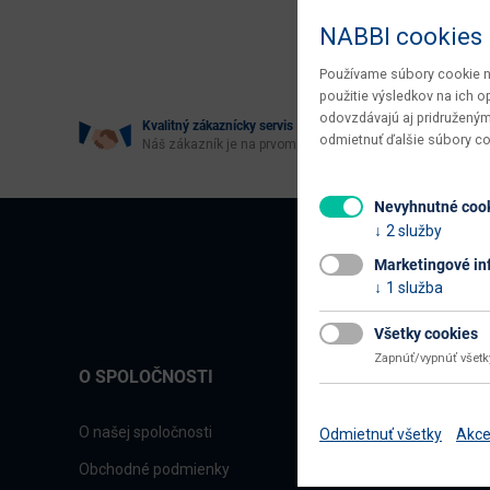
Age
NABBI cookies
Používame súbory cookie na
použitie výsledkov na ich 
odovzdávajú aj pridruženým
Kvalitný zákaznícky servis
odmietnuť ďalšie súbory c
Náš zákazník je na prvom mieste
Nevyhnutné coo
2 služby
Marketingové in
1 služba
Všetky cookies
Zapnúť/vypnúť všet
O SPOLOČNOSTI
O našej spoločnosti
Odmietnuť všetky
Akce
Obchodné podmienky