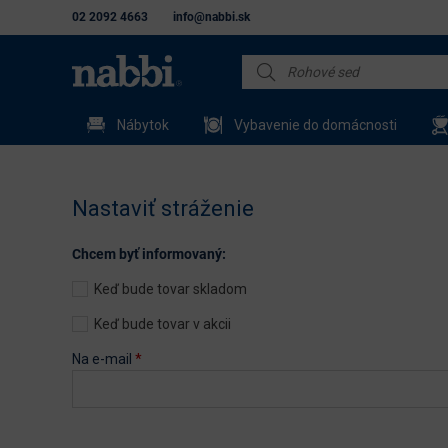
02 2092 4663
info@nabbi.sk
Nábytok
Vybavenie do domácnosti
Nastaviť stráženie
Chcem byť informovaný:
Keď bude tovar skladom
Keď bude tovar v akcii
Na e-mail
*