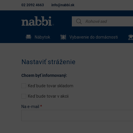
02 2092 4663
info@nabbi.sk
Nábytok
Vybavenie do domácnosti
Nastaviť stráženie
Chcem byť informovaný:
Keď bude tovar skladom
Keď bude tovar v akcii
Na e-mail
*