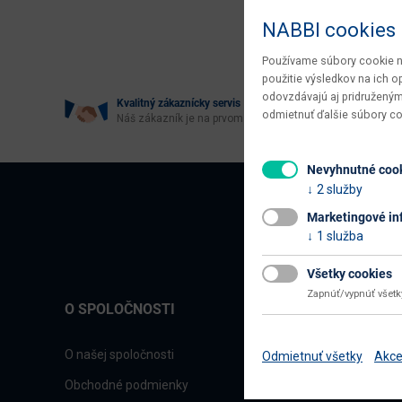
Age
NABBI cookies
Používame súbory cookie na
použitie výsledkov na ich 
odovzdávajú aj pridruženým
Kvalitný zákaznícky servis
odmietnuť ďalšie súbory c
Náš zákazník je na prvom mieste
Nevyhnutné coo
2 služby
Marketingové in
1 služba
Všetky cookies
Zapnúť/vypnúť všet
O SPOLOČNOSTI
O našej spoločnosti
Odmietnuť všetky
Akce
Obchodné podmienky