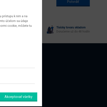
 prístupu k nim a na
týmto účelom sa údaje
bormi cookie, môžete tu
Tisícky tovaru skladom
yberie každý
Doručenie už do 48 hodín
AZNÍCI
amačný formulár
Akceptovať všetky
úpiť od zmluvy tu