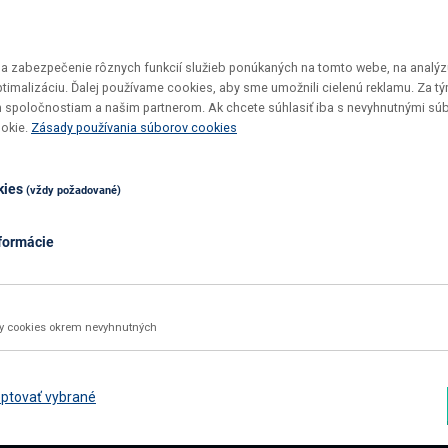
 zabezpečenie rôznych funkcií služieb ponúkaných na tomto webe, na analýzu
optimalizáciu. Ďalej používame cookies, aby sme umožnili cielenú reklamu. Za 
 spoločnostiam a našim partnerom. Ak chcete súhlasiť iba s nevyhnutnými sú
Vrátenie tovaru do 30 dní
Top ceny
ookie.
Zásady používania súborov cookies
Maximálne pohodlie pre vás
U nás si v
kies
(vždy požadované)
formácie
02 2092 4663
info@nabbi.sk
Kontaktné údaje
ky cookies okrem nevyhnutných
INFORMÁCIE O NÁKUPE
ZÁK
Obchodné podmienky
Rekl
ptovať vybrané
Všetko o nákupe
Odst