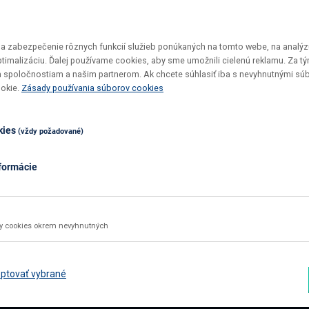
 zabezpečenie rôznych funkcií služieb ponúkaných na tomto webe, na analýzu
optimalizáciu. Ďalej používame cookies, aby sme umožnili cielenú reklamu. Za 
 spoločnostiam a našim partnerom. Ak chcete súhlasiť iba s nevyhnutnými sú
Vrátenie tovaru do 30 dní
Top ceny
ookie.
Zásady používania súborov cookies
Maximálne pohodlie pre vás
U nás si v
kies
(vždy požadované)
formácie
02 2092 4663
info@nabbi.sk
Kontaktné údaje
ky cookies okrem nevyhnutných
INFORMÁCIE O NÁKUPE
ZÁK
Obchodné podmienky
Rekl
ptovať vybrané
Všetko o nákupe
Odst