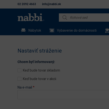
02 2092 4663
info@nabbi.sk
Nábytok
Vybavenie do domácnosti
Nastaviť stráženie
Chcem byť informovaný:
Keď bude tovar skladom
Keď bude tovar v akcii
Na e-mail
*