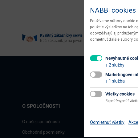
Age
NABBI cookies
Používame súbory cookie na
použitie výsledkov na ich 
odovzdávajú aj pridruženým
Kvalitný zákaznícky servis
odmietnuť ďalšie súbory c
Náš zákazník je na prvom mieste
Nevyhnutné coo
2 služby
Marketingové in
1 služba
Všetky cookies
Zapnúť/vypnúť všet
O SPOLOČNOSTI
O našej spoločnosti
Odmietnuť všetky
Akce
Obchodné podmienky