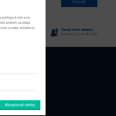
 prístupu k nim a na
týmto účelom sa údaje
bormi cookie, môžete tu
Tisícky tovaru skladom
yberie každý
Doručenie už do 48 hodín
AZNÍCI
amačný formulár
Akceptovať všetky
úpiť od zmluvy tu