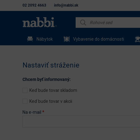
02 2092 4663
info@nabbi.sk
Nábytok
Vybavenie do domácnosti
Nastaviť stráženie
Chcem byť informovaný:
Keď bude tovar skladom
Keď bude tovar v akcii
Na e-mail
*