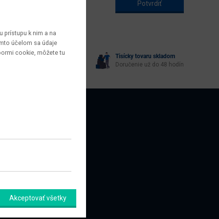
 prístupu k nim a na
týmto účelom sa údaje
bormi cookie, môžete tu
Tisícky tovaru skladom
yberie každý
Doručenie už do 48 hodín
AZNÍCI
amačný formulár
Akceptovať všetky
úpiť od zmluvy tu