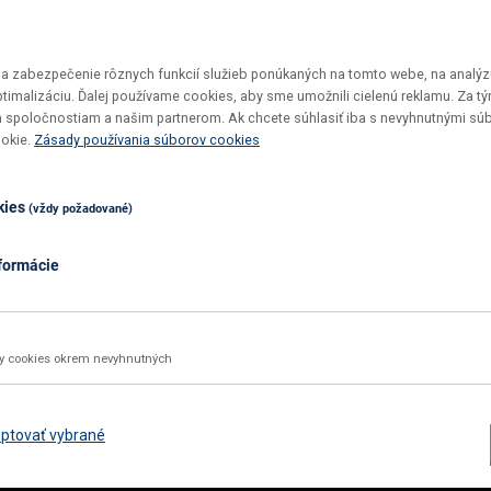
 zabezpečenie rôznych funkcií služieb ponúkaných na tomto webe, na analýzu
optimalizáciu. Ďalej používame cookies, aby sme umožnili cielenú reklamu. Za 
 spoločnostiam a našim partnerom. Ak chcete súhlasiť iba s nevyhnutnými sú
Vrátenie tovaru do 30 dní
Top ceny
ookie.
Zásady používania súborov cookies
Maximálne pohodlie pre vás
U nás si v
kies
(vždy požadované)
formácie
02 2092 4663
info@nabbi.sk
Kontaktné údaje
ky cookies okrem nevyhnutných
INFORMÁCIE O NÁKUPE
ZÁK
Obchodné podmienky
Rekl
ptovať vybrané
Všetko o nákupe
Odst