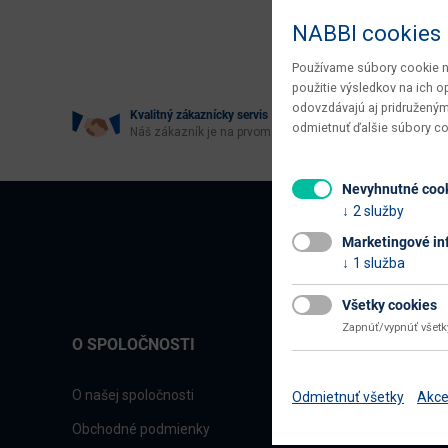
Age
NABBI cookies
Používame súbory cookie na
použitie výsledkov na ich 
odovzdávajú aj pridruženým
Kvalitný zákaznícky servis
odmietnuť ďalšie súbory c
Náš zákazník je na prvom mieste
Nevyhnutné coo
2 služby
Marketingové in
1 služba
Všetky cookies
Zapnúť/vypnúť všet
O SPOLOČNOSTI
O našej spoločnosti
Odmietnuť všetky
Akce
Obchodné podmienky