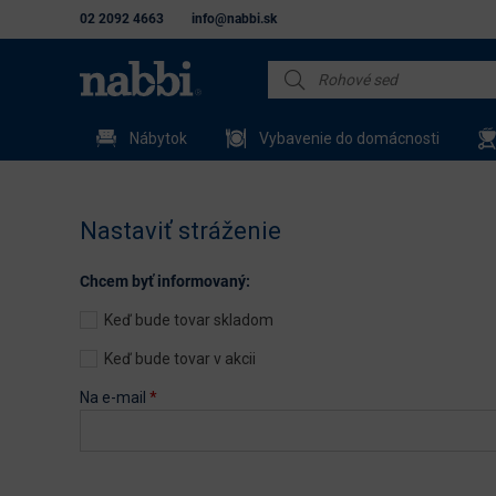
02 2092 4663
info@nabbi.sk
Nábytok
Vybavenie do domácnosti
Nastaviť stráženie
Chcem byť informovaný:
Keď bude tovar skladom
Keď bude tovar v akcii
Na e-mail
*