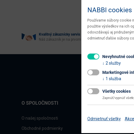
Age
NABBI cookies
Používame súbory cookie na
použitie výsledkov na ich 
odovzdávajú aj pridruženým
Kvalitný zákaznícky servis
odmietnuť ďalšie súbory c
Náš zákazník je na prvom mieste
Nevyhnutné coo
2 služby
Marketingové in
1 služba
Všetky cookies
Zapnúť/vypnúť všet
O SPOLOČNOSTI
O našej spoločnosti
Odmietnuť všetky
Akce
Obchodné podmienky