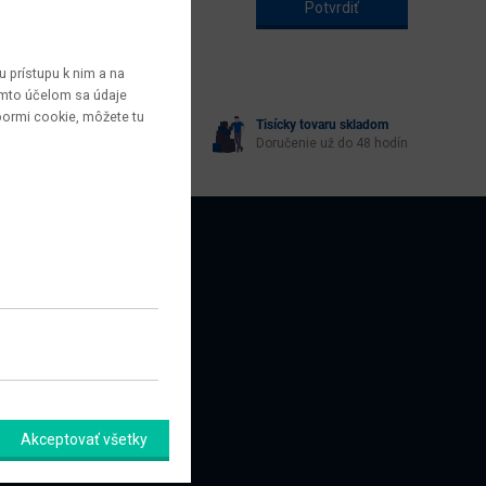
 prístupu k nim a na
týmto účelom sa údaje
bormi cookie, môžete tu
Tisícky tovaru skladom
yberie každý
Doručenie už do 48 hodín
AZNÍCI
amačný formulár
Akceptovať všetky
úpiť od zmluvy tu