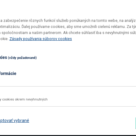
 zabezpečenie rôznych funkcií služieb ponúkaných na tomto webe, na analýzu
optimalizáciu. Ďalej používame cookies, aby sme umožnili cielenú reklamu. Za 
 spoločnostiam a našim partnerom. Ak chcete súhlasiť iba s nevyhnutnými sú
Vrátenie tovaru do 30 dní
Top ceny
ookie.
Zásady používania súborov cookies
Maximálne pohodlie pre vás
U nás si v
kies
(vždy požadované)
formácie
02 2092 4663
info@nabbi.sk
Kontaktné údaje
ky cookies okrem nevyhnutných
INFORMÁCIE O NÁKUPE
ZÁK
Obchodné podmienky
Rekl
ptovať vybrané
Všetko o nákupe
Odst