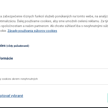
 zabezpečenie rôznych funkcií služieb ponúkaných na tomto webe, na analýzu
optimalizáciu. Ďalej používame cookies, aby sme umožnili cielenú reklamu. Za 
 spoločnostiam a našim partnerom. Ak chcete súhlasiť iba s nevyhnutnými sú
Vrátenie tovaru do 30 dní
Top ceny
ookie.
Zásady používania súborov cookies
Maximálne pohodlie pre vás
U nás si v
kies
(vždy požadované)
formácie
02 2092 4663
info@nabbi.sk
Kontaktné údaje
ky cookies okrem nevyhnutných
INFORMÁCIE O NÁKUPE
ZÁK
Obchodné podmienky
Rekl
ptovať vybrané
Všetko o nákupe
Odst