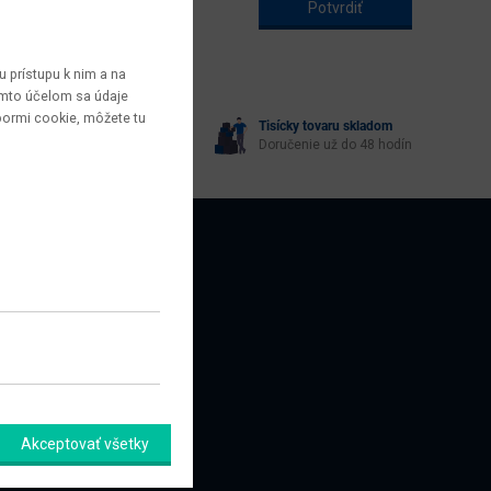
 prístupu k nim a na
týmto účelom sa údaje
bormi cookie, môžete tu
Tisícky tovaru skladom
yberie každý
Doručenie už do 48 hodín
AZNÍCI
amačný formulár
Akceptovať všetky
úpiť od zmluvy tu