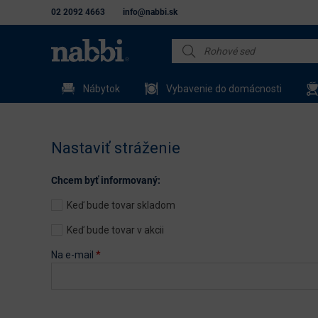
02 2092 4663
info@nabbi.sk
Nábytok
Vybavenie do domácnosti
Nastaviť stráženie
Chcem byť informovaný:
Keď bude tovar skladom
Keď bude tovar v akcii
Na e-mail
*