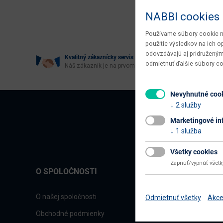
Age
NABBI cookies
Používame súbory cookie na
použitie výsledkov na ich 
odovzdávajú aj pridruženým
Kvalitný zákaznícky servis
odmietnuť ďalšie súbory c
Náš zákazník je na prvom mieste
Nevyhnutné coo
2 služby
Marketingové in
1 služba
Všetky cookies
Zapnúť/vypnúť všet
O SPOLOČNOSTI
O našej spoločnosti
Odmietnuť všetky
Akce
Obchodné podmienky