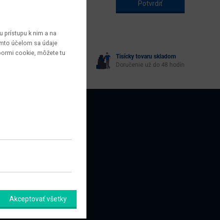
 prístupu k nim a na
týmto účelom sa údaje
bormi cookie, môžete tu
Tisícky tovaru skladom
yberie každý
Doručenie už do 48 hodín
AZNÍCI
amačný formulár
Akceptovať všetky
úpiť od zmluvy tu