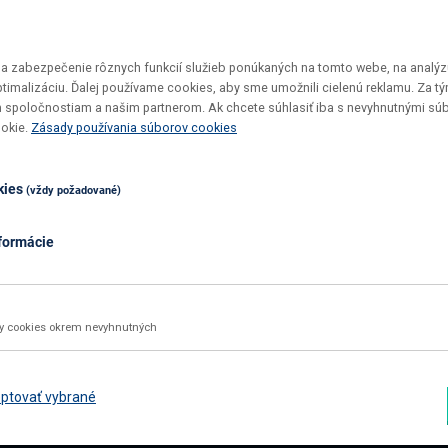
 zabezpečenie rôznych funkcií služieb ponúkaných na tomto webe, na analýzu
optimalizáciu. Ďalej používame cookies, aby sme umožnili cielenú reklamu. Za 
 spoločnostiam a našim partnerom. Ak chcete súhlasiť iba s nevyhnutnými sú
Vrátenie tovaru do 30 dní
Top ceny
ookie.
Zásady používania súborov cookies
Maximálne pohodlie pre vás
U nás si v
kies
(vždy požadované)
formácie
02 2092 4663
info@nabbi.sk
Kontaktné údaje
ky cookies okrem nevyhnutných
INFORMÁCIE O NÁKUPE
ZÁK
Obchodné podmienky
Rekl
ptovať vybrané
Všetko o nákupe
Odst