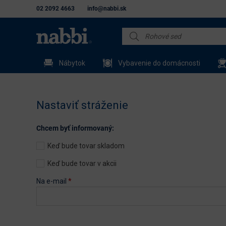
02 2092 4663
info@nabbi.sk
Nábytok
Vybavenie do domácnosti
Nastaviť stráženie
Chcem byť informovaný:
Keď bude tovar skladom
Keď bude tovar v akcii
Na e-mail
*