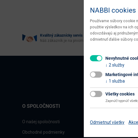
Age
NABBI cookies
Používame súbory cookie na
použitie výsledkov na ich 
odovzdávajú aj pridruženým
Kvalitný zákaznícky servis
odmietnuť ďalšie súbory c
Náš zákazník je na prvom mieste
Nevyhnutné coo
2 služby
Marketingové in
1 služba
Všetky cookies
Zapnúť/vypnúť všet
O SPOLOČNOSTI
O našej spoločnosti
Odmietnuť všetky
Akce
Obchodné podmienky