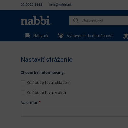
02 2092 4663
info@nabbi.sk
Nábytok
Vybavenie do domácnosti
Nastaviť stráženie
Chcem byť informovaný:
Keď bude tovar skladom
Keď bude tovar v akcii
Na e-mail
*