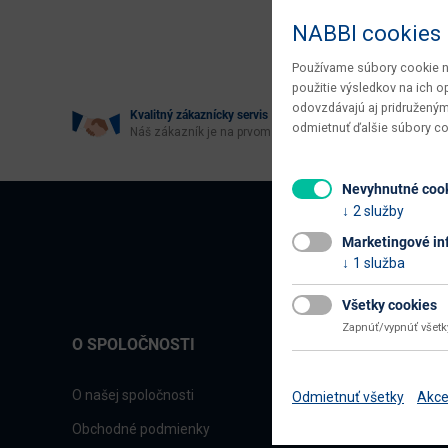
Age
NABBI cookies
Používame súbory cookie na
použitie výsledkov na ich 
odovzdávajú aj pridruženým
Kvalitný zákaznícky servis
odmietnuť ďalšie súbory c
Náš zákazník je na prvom mieste
Nevyhnutné coo
2 služby
Marketingové in
1 služba
Všetky cookies
Zapnúť/vypnúť všet
O SPOLOČNOSTI
O našej spoločnosti
Odmietnuť všetky
Akce
Obchodné podmienky