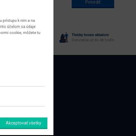
 prístupu k nim a na
týmto účelom sa údaje
bormi cookie, môžete tu
Tisícky tovaru skladom
yberie každý
Doručenie už do 48 hodín
AZNÍCI
amačný formulár
Akceptovať všetky
úpiť od zmluvy tu