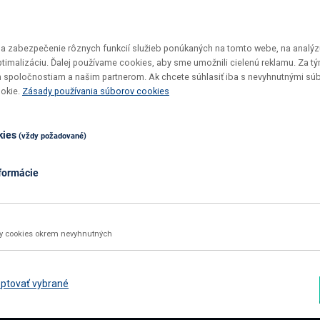
 zabezpečenie rôznych funkcií služieb ponúkaných na tomto webe, na analýzu
optimalizáciu. Ďalej používame cookies, aby sme umožnili cielenú reklamu. Za 
 spoločnostiam a našim partnerom. Ak chcete súhlasiť iba s nevyhnutnými sú
Vrátenie tovaru do 30 dní
Top ceny
ookie.
Zásady používania súborov cookies
Maximálne pohodlie pre vás
U nás si v
kies
(vždy požadované)
formácie
02 2092 4663
info@nabbi.sk
Kontaktné údaje
ky cookies okrem nevyhnutných
INFORMÁCIE O NÁKUPE
ZÁK
Obchodné podmienky
Rekl
ptovať vybrané
Všetko o nákupe
Odst