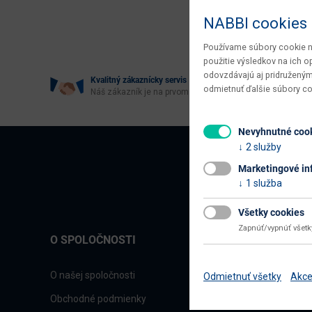
Age
NABBI cookies
Používame súbory cookie na
použitie výsledkov na ich 
odovzdávajú aj pridruženým
Kvalitný zákaznícky servis
odmietnuť ďalšie súbory c
Náš zákazník je na prvom mieste
Nevyhnutné coo
2 služby
Marketingové in
1 služba
Všetky cookies
Zapnúť/vypnúť všet
O SPOLOČNOSTI
O našej spoločnosti
Odmietnuť všetky
Akce
Obchodné podmienky