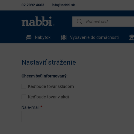
02 2092 4663
info@nabbi.sk
Nábytok
Vybavenie do domácnosti
Nastaviť stráženie
Chcem byť informovaný:
Keď bude tovar skladom
Keď bude tovar v akcii
Na e-mail
*