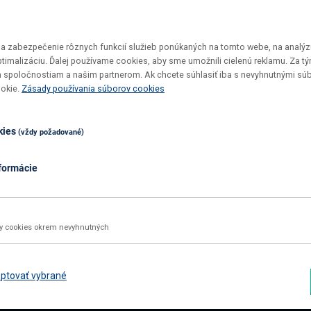
 zabezpečenie rôznych funkcií služieb ponúkaných na tomto webe, na analýzu
optimalizáciu. Ďalej používame cookies, aby sme umožnili cielenú reklamu. Za 
 spoločnostiam a našim partnerom. Ak chcete súhlasiť iba s nevyhnutnými sú
Vrátenie tovaru do 30 dní
Top ceny
ookie.
Zásady používania súborov cookies
Maximálne pohodlie pre vás
U nás si v
kies
(vždy požadované)
formácie
02 2092 4663
info@nabbi.sk
Kontaktné údaje
ky cookies okrem nevyhnutných
INFORMÁCIE O NÁKUPE
ZÁK
Obchodné podmienky
Rekl
ptovať vybrané
Všetko o nákupe
Odst