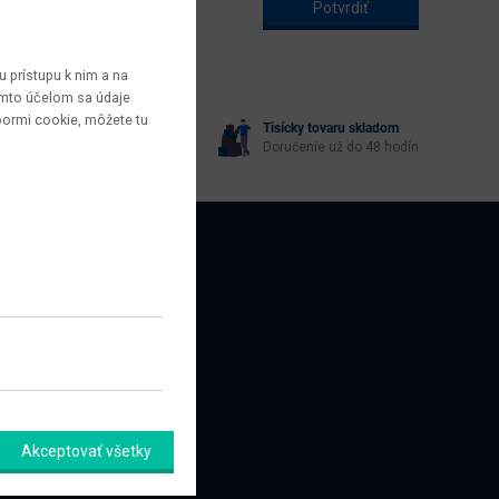
 prístupu k nim a na
týmto účelom sa údaje
bormi cookie, môžete tu
Tisícky tovaru skladom
yberie každý
Doručenie už do 48 hodín
AZNÍCI
amačný formulár
Akceptovať všetky
úpiť od zmluvy tu